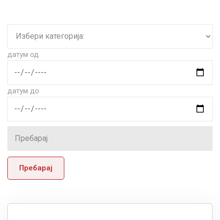
датум од
датум до
Пребарај