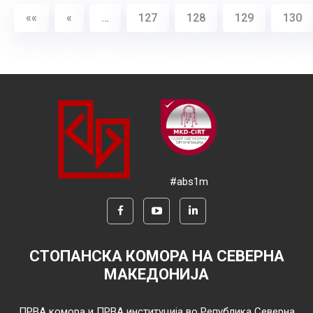
««
«
…
127
128
129
130
#abs1m
СТОПАНСКА КОМОРА НА СЕВЕРНА
МАКЕДОНИЈА
ПРВА комора и ПРВА институција во Република Северна