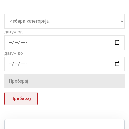
датум од
датум до
Пребарај