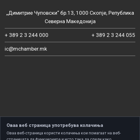
„Димитрие Чуповски“ бр.13, 1000 Скопје, Република
Северна Македонија
+ 389 2 3 244 000
+ 389 2 3 244 055
ic@mchamber.mk
Оваа веб страница употребува колачиња
Оваа веб-страница користи колачиња кои помагаат на веб-
страницата да функционира и исто така да следи како