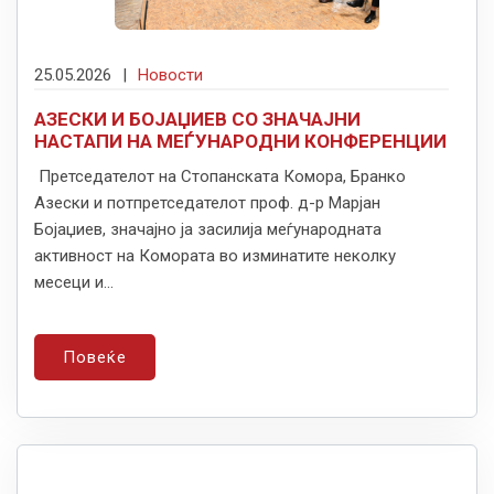
25.05.2026
|
Новости
АЗЕСКИ И БОЈАЏИЕВ СО ЗНАЧАЈНИ
НАСТАПИ НА МЕЃУНАРОДНИ КОНФЕРЕНЦИИ
Претседателот на Стопанската Комора, Бранко
Азески и потпретседателот проф. д-р Марјан
Бојаџиев, значајно ја засилија меѓународната
активност на Комората во изминатите неколку
месеци и...
Повеќе