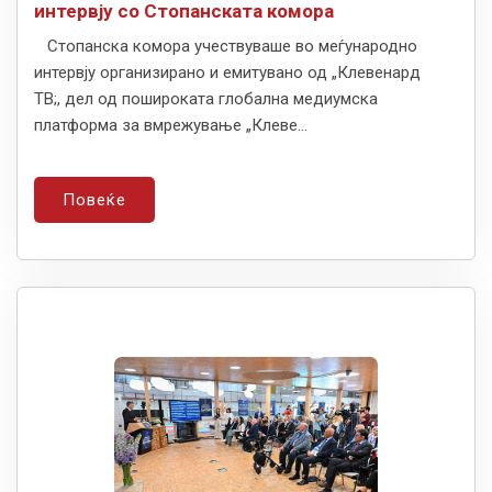
интервју со Стопанската комора
Стопанска комора учествуваше во меѓународно
интервју организирано и емитувано од „Клевенард
ТВ;, дел од пошироката глобална медиумска
платформа за вмрежување „Клеве...
Повеќе