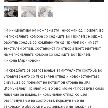
На иницијатива на компанијата Тексомак од Прилеп, во
Регионалната комора со седиште во Прилеп се одржа
работна средба со компаниите од Прилеп кои имаат
текстилен отпад. Состанокот го отвори претседателот
на Регионалната комора со седиште во Прилеп,
Никола Мариновски.
На средбата се разговараше за актуелната состојба во
управувањето со текстилен отпад и новонастанатата
ситуација со приемот на истиот од страна на ЈКП
„Комуналец“ Прилеп кој во овој момент поседува само
лиценца за измешан комунален отпад, со цел
разгледување на состојбата, појаснување на
законските обврски и дефинирање на чекори за