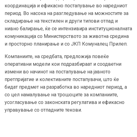
координација и ефикасно постапување во наредниот
период. Во насока на разгледување на можностите за
складирање на текстилен и други типови отпад и
нивно балирање, ќе се интензивира институционалната
комуникација со Министерството за животна средина
и просторно планирање и со ЈКП Комуналец Прилеп.
Компаниите, на средбата, предложија повеќе
оперативни модели кои подразбираат и соодветни
измени во начинот на постапување на јавното
претпријатие и колективните постапувачи, што ќе
бидат предмет на разработка во наредниот период, а
со цел намалување на трошоците за компаниите,
усогласување со законската регулатива и ефикасно
управување со отпадните текови.