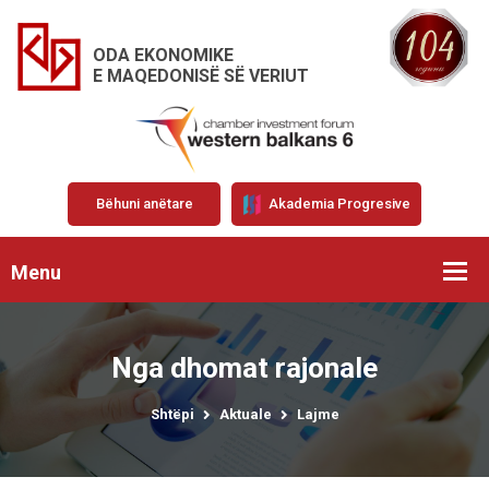
ODA EKONOMIKE
E MAQEDONISË SË VERIUT
Bëhuni anëtare
Akademia Progresive
Menu
Nga dhomat rajonale
Shtëpi
Aktuale
Lajme