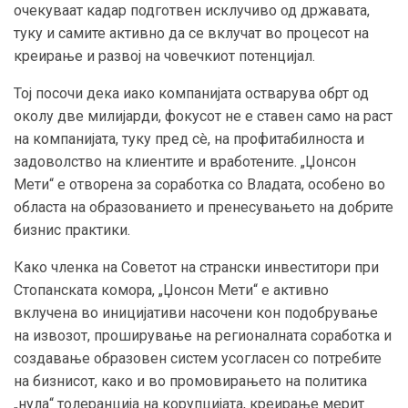
очекуваат кадар подготвен исклучиво од државата,
туку и самите активно да се вклучат во процесот на
креирање и развој на човечкиот потенцијал.
Тој посочи дека иако компанијата остварува обрт од
околу две милијарди, фокусот не е ставен само на раст
на компанијата, туку пред сè, на профитабилноста и
задоволство на клиентите и вработените. „Џонсон
Мети“ е отворена за соработка со Владата, особено во
областа на образованието и пренесувањето на добрите
бизнис практики.
Како членка на Советот на странски инвеститори при
Стопанската комора, „Џонсон Мети“ е активно
вклучена во иницијативи насочени кон подобрување
на извозот, проширување на регионалната соработка и
создавање образовен систем усогласен со потребите
на бизнисот, како и во промовирањето на политика
„нула“ толеранција на корупцијата, креирање мерит