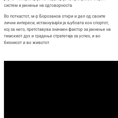
систем и јакнење на одговорноста.
Во поткастот, м-р Борозанов откри и дел од своите
лични интереси, истакнувајќи ја љубовта кон спортот,
кој за него, претставува значаен фактор за јакнење на
тимскиот дух и градење стратегија за успех, и во
бизнисот и во животот.