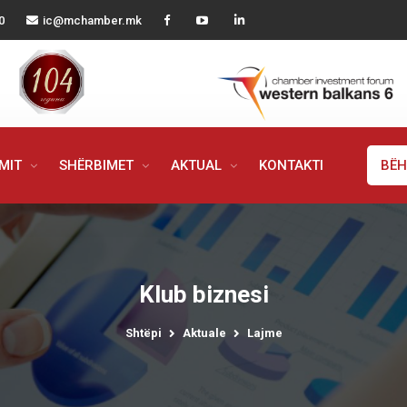
0
ic@mchamber.mk
IMIT
SHËRBIMET
AKTUAL
KONTAKTI
BËH
Klub biznesi
Shtëpi
Aktuale
Lajme