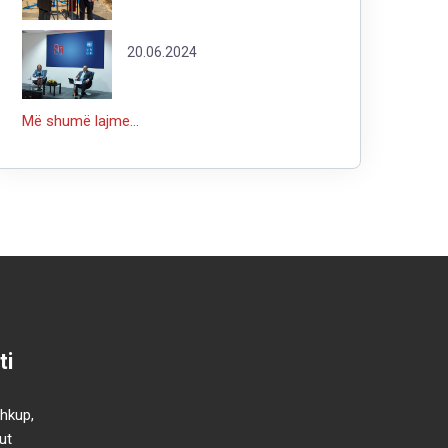
20.06.2024
Më shumë lajme...
ti
Shkup,
ut