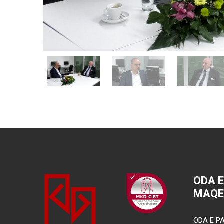
ODA 
MAQE
ODA E PA