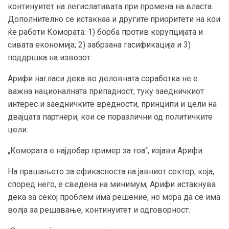
континуитет на легислативата при промена на власта.
Дополнително се истакнаа и другите приоритети на кои
ќе работи Комората: 1) борба против корупцијата и
сивата економија; 2) забрзана гасификација и 3)
поддршка на извозот.
Арифи нагласи дека во деловната соработка не е
важна националната припадност, туку заедничкиот
интерес и заедничките вредности, принципи и цели на
двајцата партнери, кои се поразлични од политичките
цели.
„Комората е најдобар пример за тоа“, изјави Арифи.
На прашањето за ефикасноста на јавниот сектор, која,
според него, е сведена на минимум, Арифи истакнува
дека за секој проблем има решение, но мора да се има
волја за решавање, континуитет и одговорност.