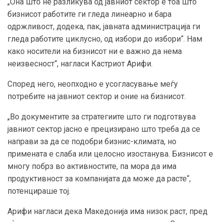
„Она што нѐ разликува од јавниот сектор е тоа што
бизнисот работите ги гледа линеарно и бара
одржливост, додека, пак, јавната администрација ги
гледа работите циклусно, од избори до избори“. Нам
како носители на бизнисот ни е важно да нема
неизвесност“, нагласи Кастриот Арифи.
Според него, неопходно е усогласување меѓу
потребите на јавниот сектор и оние на бизнисот.
„Во документите за стратегиите што ги подготвува
јавниот сектор јасно е прецизирано што треба да се
направи за да се подобри бизнис-климата, но
примената е слаба или целосно изостанува. Бизнисот е
многу побрз во активностите, па мора да има
продуктивност за компанијата да може да расте“,
потенцираше тој.
Арифи нагласи дека Македонија има низок раст, пред