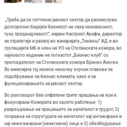
„Треба да се поттикне јавниот сектор да размислува
долгорочно бидејќи бизнисот не сака неизвесност,
туку предвидливост“, изјави Кастриот Арифи, директор
за стратегија и развој во винаријата „Тиквеш“ АД и во
групацијата М6 и член на УО на Стопанската комора, во
најновото издание на поткастот „Бизнис-клуб“ со
претседателот на Стопанската комора Бранко Азески.
Во емисијата тој изнесе неколку клучни ставови за
подобрување на бизнис-климата, како и за
функционирањето на јавниот сектор.
Во разговорот беа опфатени трите прашања на кои е
фокусирана Комората во своето работење: 1)
разрешување на прашањето за капиталот и трудот; 2)
поправка на структурата на капиталот кај ангажирани и
кај неангажирани (неактивни) лица и 3) обезбедување