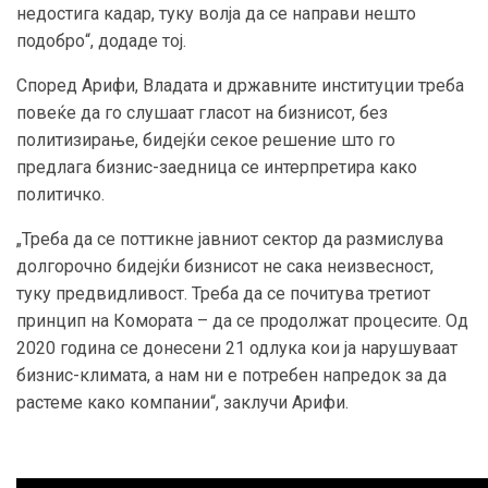
недостига кадар, туку волја да се направи нешто
подобро“, додаде тој.
Според Арифи, Владата и државните институции треба
повеќе да го слушаат гласот на бизнисот, без
политизирање, бидејќи секое решение што го
предлага бизнис-заедница се интерпретира како
политичко.
„Треба да се поттикне јавниот сектор да размислува
долгорочно бидејќи бизнисот не сака неизвесност,
туку предвидливост. Треба да се почитува третиот
принцип на Комората – да се продолжат процесите. Од
2020 година се донесени 21 одлука кои ја нарушуваат
бизнис-климата, а нам ни е потребен напредок за да
растеме како компании“, заклучи Арифи.