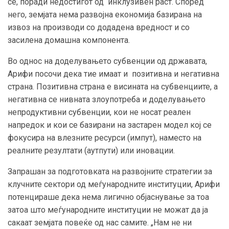
сѐ, поради недостигот од инклузивен раст. Според
него, земјата нема развојна економија базирана на
извоз на производи со додадена вредност и со
засилена домашна компонента.
Во однос на доделувањето субвенции од државата,
Арифи посочи дека тие имаат и позитивна и негативна
страна. Позитивна страна е висината на субвенциите, а
негативна се нивната злоупотреба и доделувањето
непродуктивни субвенции, кои не носат реален
напредок и кои се базирани на застарен модел кој се
фокусира на влезните ресурси (импут), наместо на
реалните резултати (аутпути) или иновации.
Запрашан за подготовката на развојните стратегии за
клучните сектори од меѓународните институции, Арифи
потенцираше дека нема лигично објаснување за тоа
затоа што меѓународните институции не можат да ја
сакаат земјата повеќе од нас самите. „Нам не ни