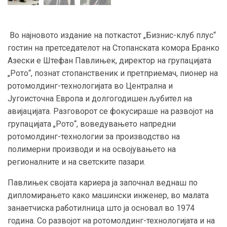
Во најновото издание на поткастот „Бизнис-клуб плус“
гостин на претседателот на Стопанската комора Бранко
Азески е Штефан Павлињек, директор на групацијата
„Рото“, познат стопанственик и претприемач, пионер на
ротомолдинг-технологијата во Централна и
Југоисточна Европа и долгогодишен љубител на
авијацијата. Разговорот се фокусираше на развојот на
групацијата „Рото“, воведувањето напредни
ротомолдинг-технологии за производство на
полимерни производи и на освојувањето на
регионалните и на светските пазари.
Павлињек својата кариера ја започнал веднаш по
дипломирањето како машински инженер, во малата
занаетчиска работилница што ја основал во 1974
година. Со развојот на ротомолдинг-технологијата и на