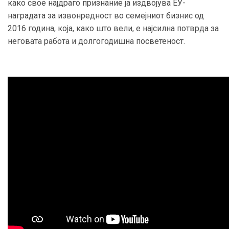
како свое најдраго признание ја издвојува ЕУ-
наградата за извонредност во семејниот бизнис од
2016 година, која, како што вели, е најсилна потврда за
неговата работа и долгогодишна посветеност.