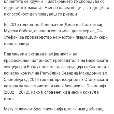
клиентите се клучни. Пилотирањето го споредува со
водењето компанија – мора да имаш цел, пат до целта
и способност да управуваш со ризици.
Во 2015 година, во Ловењаков Двор во Полана кај
Мурска Собота, основал сопствена дестилерија „Св.
Стефан“ за производство на жестоки пијалаци, ликери,
вино и ракија.
Павлињек е активен и во јавниот и во
професионалниот живот: претседател е на Балонската
секција при Воздухопловната асоцијација на Словенија,
почесен конзул на Република Северна Македонија во
Словенија од 2014 година, претседател на Стопанската
комора за занаетчиство и мали бизниси на Словенија
(2002 – 2012), како и словенечки вински конзул и
витез.
Меѓу големиот број признанија што ги има добиено,