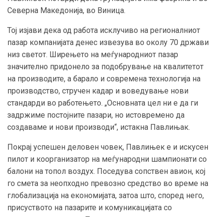
Северна Македонија, во Виница.
Тој изјави дека од работа исклучиво на регионалниот
пазар компанијата денес извезува во околу 70 држави
низ светот. Ширењето на меѓународниот пазар
значително придонело за подобрување на квалитетот
на производите, а барало и современа технологија на
производство, стручен кадар и воведување нови
стандарди во работењето. „Основната цел ни е да ги
задржиме постојните пазари, но истовремено да
создаваме и нови производи“, истакна Павлињак.
Покрај успешен деловен човек, Павлињек е и искусен
пилот и коорганизатор на меѓународни шампионати со
балони на топол воздух. Поседува сопствен авион, кој
го смета за неопходно превозно средство во време на
глобализација на економијата, затоа што, според него,
присуството на пазарите и комуникацијата со