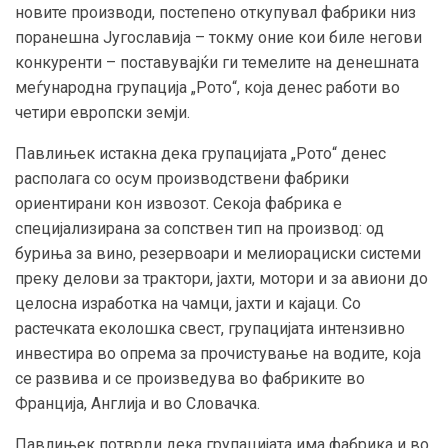
новите производи, постепено откупувал фабрики низ
поранешна Југославија – токму оние кои биле негови
конкуренти – поставувајќи ги темелите на денешната
меѓународна групација „Рото“, која денес работи во
четири европски земји.
Павлињек истакна дека групацијата „Рото“ денес
располага со осум производствени фабрики
ориентирани кон извозот. Секоја фабрика е
специјализирана за сопствен тип на производ: од
буриња за вино, резервоари и мелиорациски системи
преку делови за трактори, јахти, мотори и за авиони до
целосна изработка на чамци, јахти и кајаци. Со
растечката еколошка свест, групацијата интензивно
инвестира во опрема за прочистување на водите, која
се развива и се произведува во фабриките во
Франција, Англија и во Словачка.
Павлињек потврди дека групацијата има фабрика и во