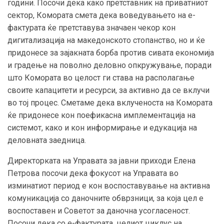
години. Посочи дека како претставник на приватниот
сектор, Комората смета дека воведувањето на е-
фактурата ќе претставува значаен чекор кон
дигитализација на македонското стопанство, но и ќе
придонесе за зајакната борба против сивата економија
и градење на поволно деловно опкружување, поради
што Комората во целост ги става на располагање
своите капацитети и ресурси, за активно да се вклучи
во тој процес. Сметаме дека вклученоста на Комората
ќе придонесе кон поефикасна имплементација на
системот, како и кон информирање и едукација на
деловната заедница.
Директорката на Управата за јавни приходи Елена
Петрова посочи дека фокусот на Управата во
изминатиот период е кон воспоставување на активна
комуникација со даночните обврзници, за која цел е
воспоставен и Советот за даночна усогласеност.
Посочи дека со е-фактурата, целиот циклус на