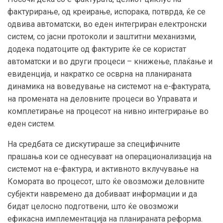
фактурирање, од креирање, испорака, потврда, ќе се
одвива автоматски, во еден интегриран електронски
систем, со јасни протоколи и заштитни механизми,
додека податоците од фактурите ќе се користат
автоматски и во други процеси – книжење, плаќање и
евиденција, и накратко се осврна на планираната
динамика на воведување на системот на е-фактурата,
на промената на деловните процеси во Управата и
комплетирање на процесот на нивно интегрирање во
еден систем.
На средбата се дискутираше за специфичните
прашања кои се однесуваат на операционализација на
системот на е-фактура, и активното вклучување на
Комората во процесот, што ќе овозможи деловните
субјекти навремено да добиваат информации и да
бидат целосно подготвени, што ќе овозможи
ефикасна имплементација на планираната реформа.