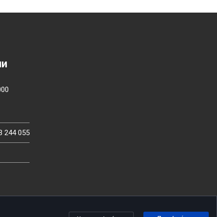
ии
000
3 244 055