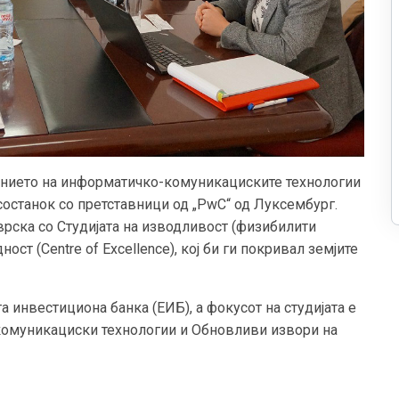
жението на информатичко-комуникациските технологии
останок со претставници од „PwC“ од Луксембург.
рска со Студијата на изводливост (физибилити
ст (Centre of Excellence), кој би ги покривал земјите
а инвестициона банка (ЕИБ), а фокусот на студијата е
комуникациски технологии и Обновливи извори на