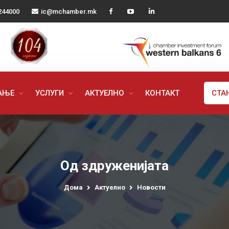
244000
ic@mchamber.mk
РАЊЕ
УСЛУГИ
АКТУЕЛНО
КОНТАКТ
СТА
Од здруженијата
Дома
Актуелно
Новости