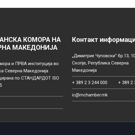
АНСКА КОМОРА НА
Контакт информац
РНА МАКЕДОНИЈА
„Димитрие Чуповски“ бр.13, 1
Скопје, Република Северна
мора и ПРВА институција во
Македонија
ка Северна Македонија
цирана по СТАНДАРДОТ ISO
+ 389 2 3 244 000
+ 389 2 
5
ic@mchamber.mk