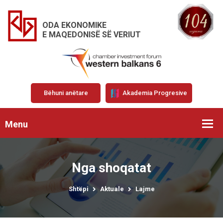
ODA EKONOMIKE
E MAQEDONISË SË VERIUT
Bëhuni anëtare
Akademia Progresive
Menu
Nga shoqatat
Shtëpi
Aktuale
Lajme