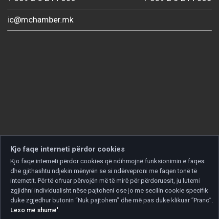
ic@mchamber.mk
Kjo faqe interneti përdor cookies
Kjo faqe interneti përdor cookies që ndihmojnë funksionimin e faqes
dhe gjithashtu ndjekin mënyrën se si ndërveproni me faqen tonë të
internetit. Për të ofruar përvojën më të mirë për përdoruesit, ju lutemi
zgjidhni individualisht nëse pajtoheni ose jo me secilin cookie specifik
duke zgjedhur butonin “Nuk pajtohem” dhe më pas duke klikuar “Prano”.
Lexo më shumë'
.
Copyright © 2026 Developed by
Unet
. All rights reserved.