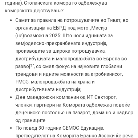
година), Стопанската комора го одбележува
коморското дејствување:
Самит за правила на потрошувачите во Тиват, во
организација на ЕБРД под мото „Мисија
(не)возможна 2025: Што носи иднината за
земјоделско-прехранбената индустрија,
производите за широка потрошувачка,
дистрибуцијата и малопродажбата во Европа во
развој?“, со смел фокус на најновите глобални
трендови и идните можности за агробизнисот,
FMCG, малопродажбата на храна и
дистрибутивната индустрија;
Две македонски компании од ИТ Секторот,
членки, партнери на Комората одбележаа повеќе
децениско постоење на пазарот, дома но и надвор
од границите.
По повод 30 години СЕМОС Едукација,
претседателот на Комората Бранко Азески ќе рече