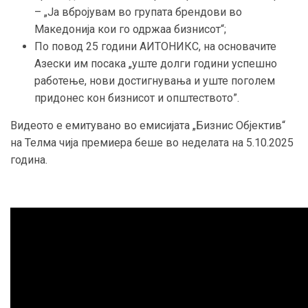
– „Ја вбројувам во групата брендови во
Македонија кои го одржаа бизнисот“;
По повод 25 години АИТОНИКС, на основачите
Азески им посака „уште долги години успешно
работење, нови достигнувања и уште поголем
придонес кон бизнисот и општеството”.
Видеото е емитувано во емисијата „Бизнис Објектив“
на Телма чија премиера беше во неделата на 5.10.2025
година.