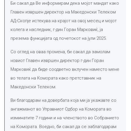
Би сакал да Ве информирам дека мојот мандат како
Главен извршен директор на Македонски Телеком
АД-Скопје истекува на крајот на овој месец и мојот
колега и наследник, г-дин Горан Марковиќ, ја
презема функцијата од почетокот на јули 2025.
Со оглед на оваа промена, би сакал да замолам
новиот Главен извршен директор г-дин Горан
Марковиќ да биде соодветно вклучен наместо мене
во телата на Комората како претставник на
Македонски Телеком.
Ви благодарам на довербата која ми ја укажавте со
ангажманот во Управниот Одбор на Комората во
изминатите 7 години и на членството во Собранието
на Комората. Воедно, би сакал да се заблагодарам