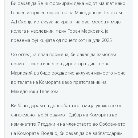
Би сакал да Ве информирам дека мојот мандат како
Главен извршен директор на Македонски Телеком
АД-Скопје истекува на крајот на овој месец и мојот
колега и наследник, г-дин Горан Марковиќ, ја
презема функцијата од почетокот на јули 2025.
Со оглед на оваа промена, би сакал да замолам
новиот Главен извршен директор г-дин Горан
Марковиќ да биде соодветно вклучен наместо мене
во телата на Комората како претставник на
Македонски Телеком.
Ви благодарам на довербата која ми ја укажавте со
ангажманот во Управниот Одбор на Комората во
изминатите 7 години и на членството во Собранието
на Комората. Воедно, би сакал да се заблагодарам