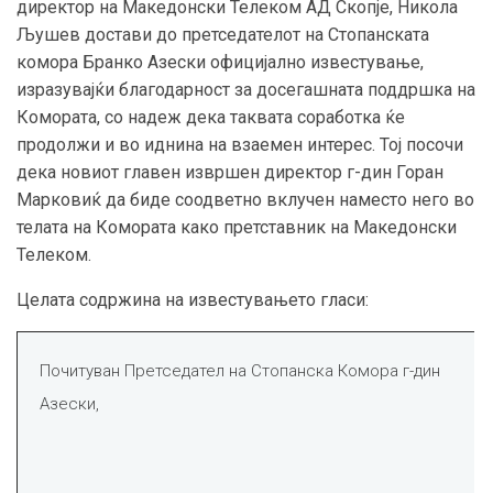
директор на Македонски Телеком АД Скопје, Никола
Љушев достави до претседателот на Стопанската
комора Бранко Азески официјално известување,
изразувајќи благодарност за досегашната поддршка на
Комората, со надеж дека таквата соработка ќе
продолжи и во иднина на взаемен интерес. Тој посочи
дека новиот главен извршен директор г-дин Горан
Марковиќ да биде соодветно вклучен наместо него во
телата на Комората како претставник на Македонски
Телеком.
Целата содржина на известувањето гласи:
Почитуван Претседател на Стопанска Комора г-дин
Азески,