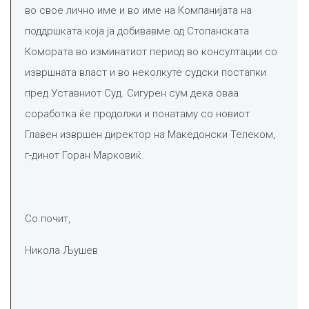
во свое лично име и во име на Компанијата на
поддршката која ја добивавме од Стопанската
Комората во изминатиот период во консултации со
извршната власт и во неколкуте судски постапки
пред Уставниот Суд. Сигурен сум дека оваа
соработка ќе продолжи и понатаму со новиот
Главен извршен директор на Македонски Телеком,
г-динот Горан Марковиќ.
Со почит,
Никола Љушев