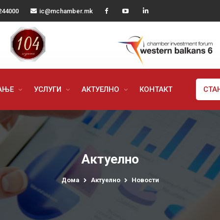
244000
ic@mchamber.mk
РАЊЕ
УСЛУГИ
АКТУЕЛНО
КОНТАКТ
СТА
Актуелно
Дома
Актуелно
Новости