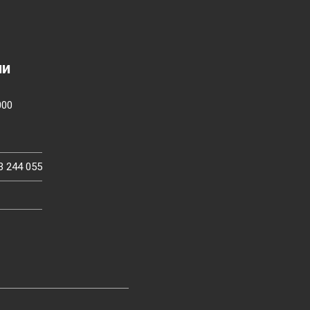
ии
000
3 244 055