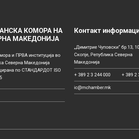
АНСКА КОМОРА НА
Контакт информац
РНА МАКЕДОНИЈА
„Димитрие Чуповски“ бр.13, 1
Скопје, Република Северна
мора и ПРВА институција во
Македонија
ка Северна Македонија
цирана по СТАНДАРДОТ ISO
+ 389 2 3 244 000
+ 389 2 
5
ic@mchamber.mk