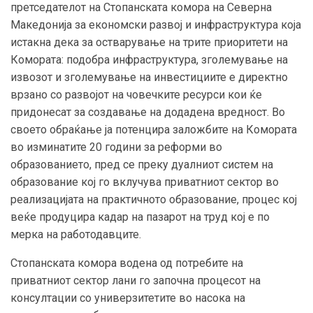
претседателот на Стопанската комора на Северна
Македонија за економски развој и инфраструктура која
истакна дека за остварување на трите приоритети на
Комората: подобра инфраструктура, зголемување на
извозот и зголемување на инвестициите е директно
врзано со развојот на човечките ресурси кои ќе
придонесат за создавање на додадена вредност. Во
своето обраќање ја потенцира заложбите на Комората
во изминатите 20 години за реформи во
образованието, пред се преку дуалниот систем на
образование кој го вклучува приватниот сектор во
реализацијата на практичното образование, процес кој
веќе продуцира кадар на пазарот на труд кој е по
мерка на работодавците.
Стопанската комора водена од потребите на
приватниот сектор лани го започна процесот на
консултации со универзитетите во насока на