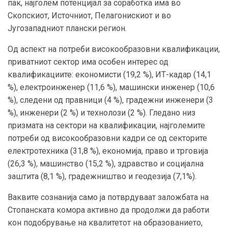
пак, најголем потенцијал за соработка има во
Скопскиот, Источниот, Пелагонискиот и во
Југозападниот плански регион.
Од аспект на потреби високообразовни квалификации,
приватниот сектор има особен интерес од
квалификациите: економисти (19,2 %), ИТ-кадар (14,1
%), електроинженер (11,6 %), машински инженер (10,6
%), следени од правници (4 %), градежни инженери (3
%), инженери (2 %) и технолози (2 %). Гледано низ
призмата на сектори на квалификации, најголемите
потреби од високообразовни кадри се од секторите
електротехника (31,8 %), економија, право и трговија
(26,3 %), машинство (15,2 %), здравство и социјална
заштита (8,1 %), градежништво и геодезија (7,1%).
Ваквите сознанија само ја потврдуваат заложбата на
Стопанската комора активно да продолжи да работи
кон подобрување на квалитетот на образованието,