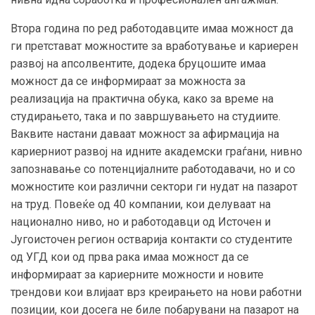
Втора година по ред работодавците имаа можност да
ги претстават можностите за вработување и кариерен
развој на апсолвентите, додека бруцошите имаа
можност да се информираат за можноста за
реализација на практична обука, како за време на
студирањето, така и по завршувањето на студиите.
Ваквите настани даваат можност за афирмација на
кариерниот развој на идните академски граѓани, нивно
запознавање со потенцијалните работодавачи, но и со
можностите кои различни сектори ги нудат на пазарот
на труд. Повеќе од 40 компании, кои делуваат на
национално ниво, но и работодавци од Источен и
Југоисточен регион остварија контакти со студентите
од УГД кои од прва рака имаа можност да се
информираат за кариерните можности и новите
трендови кои влијаат врз креирањето на нови работни
позиции, кои досега не биле побарувани на пазарот на