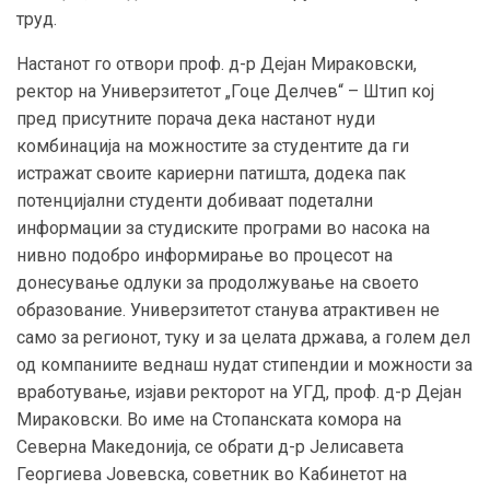
труд.
Настанот го отвори проф. д-р Дејан Мираковски,
ректор на Универзитетот „Гоце Делчев“ – Штип кој
пред присутните порача дека настанот нуди
комбинација на можностите за студентите да ги
истражат своите кариерни патишта, додека пак
потенцијални студенти добиваат подетални
информации за студиските програми во насока на
нивно подобро информирање во процесот на
донесување одлуки за продолжување на своето
образование. Универзитетот станува атрактивен не
само за регионот, туку и за целата држава, а голем дел
од компаниите веднаш нудат стипендии и можности за
вработување, изјави ректорот на УГД, проф. д-р Дејан
Мираковски. Во име на Стопанската комора на
Северна Македонија, се обрати д-р Јелисавета
Георгиева Јовевска, советник во Кабинетот на