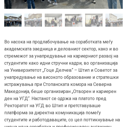
Во насока на продлабочување на соработката меѓу
академската заедница и деловниот сектор, како и во
стремежот за унапредување на кариерниот развој на
студентите како идни стручни кадри, во организација
на Универзитетот „Гоце Делчев“ – Штип и Советот за
унапредување на високото образование и стратешки
истражувања при Стопанската комора на Северна
Македонија, беше организиран „Отворен и кариерен
ден на УГД“. Настанот се одржа на платото пред
Ректоратот на УГД во Штип и претставуваше
платформа за директна комуникација помеѓу
студентите и работодаваците, со цел поттикнување на
нивна идна соработка и професионален ангажман.