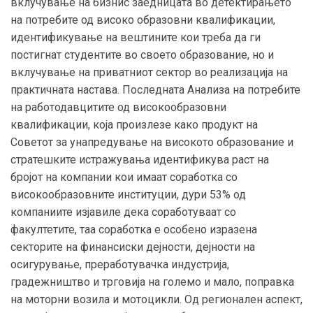
вклучување на бизнис заедницата во детектирањето
на потребите од високо образовни квалификации,
идентификување на вештините кои треба да ги
постигнат студентите во своето образование, но и
вклучување на приватниот сектор во реализација на
практичната настава. Последната Анализа на потребите
на работодавцитите од високообразовни
квалификации, која произлезе како продукт на
Советот за унапредување на високото образование и
стратешките истражувања идентификува раст на
бројот на компании кои имаат соработка со
високообразовните институции, дури 53% од
компаниите изјавиле дека соработуваат со
факултетите, таа соработка е особено изразена
секторите на финансиски дејности, дејности на
осигурување, преработувачка индустрија,
градежништво и трговија на големо и мало, поправка
на моторни возила и мотоцикли. Од регионален аспект,