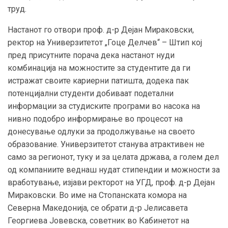
труд.
Настанот го отвори проф. д-р Дејан Мираковски,
ректор на Универзитетот „Гоце Делчев“ – Штип кој
пред присутните порача дека настанот нуди
комбинација на можностите за студентите да ги
истражат своите кариерни патишта, додека пак
потенцијални студенти добиваат подетални
информации за студиските програми во насока на
нивно подобро информирање во процесот на
донесување одлуки за продолжување на своето
образование. Универзитетот станува атрактивен не
само за регионот, туку и за целата држава, а голем дел
од компаниите веднаш нудат стипендии и можности за
вработување, изјави ректорот на УГД, проф. д-р Дејан
Мираковски. Во име на Стопанската комора на
Северна Македонија, се обрати д-р Јелисавета
Георгиева Јовевска, советник во Кабинетот на