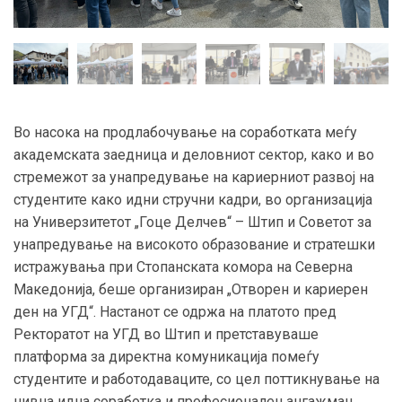
Во насока на продлабочување на соработката меѓу
академската заедница и деловниот сектор, како и во
стремежот за унапредување на кариерниот развој на
студентите како идни стручни кадри, во организација
на Универзитетот „Гоце Делчев“ – Штип и Советот за
унапредување на високото образование и стратешки
истражувања при Стопанската комора на Северна
Македонија, беше организиран „Отворен и кариерен
ден на УГД“. Настанот се одржа на платото пред
Ректоратот на УГД во Штип и претставуваше
платформа за директна комуникација помеѓу
студентите и работодаваците, со цел поттикнување на
нивна идна соработка и професионален ангажман.