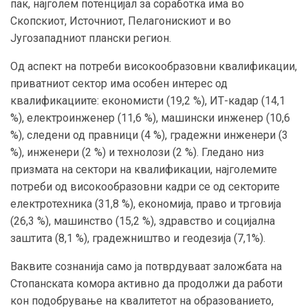
пак, најголем потенцијал за соработка има во
Скопскиот, Источниот, Пелагонискиот и во
Југозападниот плански регион.
Од аспект на потреби високообразовни квалификации,
приватниот сектор има особен интерес од
квалификациите: економисти (19,2 %), ИТ-кадар (14,1
%), електроинженер (11,6 %), машински инженер (10,6
%), следени од правници (4 %), градежни инженери (3
%), инженери (2 %) и технолози (2 %). Гледано низ
призмата на сектори на квалификации, најголемите
потреби од високообразовни кадри се од секторите
електротехника (31,8 %), економија, право и трговија
(26,3 %), машинство (15,2 %), здравство и социјална
заштита (8,1 %), градежништво и геодезија (7,1%).
Ваквите сознанија само ја потврдуваат заложбата на
Стопанската комора активно да продолжи да работи
кон подобрување на квалитетот на образованието,