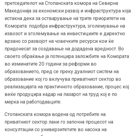
претседателот на Стопанската комора на Северна
Македонија за економски развој и инфраструктура која
истакна дека за остварување на трите приоритети на
Комората: подобра инфраструктура, зголемување на
извозот и зголемување на инвестициите е директно
врзано со развојот на човечките ресурси кои ќе
придонесат за создавање на додадена вредност. Во
своето обраќање ја потенцира заложбите на Комората
во изминатите 20 години за реформи во
образованието, пред се преку дуалниот систем на
образование кој го вклучува приватниот сектор во
реализацијата на практичното образование, процес кој
веќе продуцира кадар на пазарот на труд кој е по
мерка на работодавците.
Стопанската комора водена од потребите на
приватниот сектор лани го започна процесот на
консултации со универзитетите во насока на