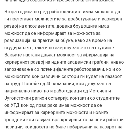
Втора година по ред работодавците имаа можност да
ги претстават можностите за вработување и кариерен
развој на апсолвентите, додека бруцошите имаа
можност да се информираат за можноста за
реализација на практична обука, како за време на
студирањето, така и по завршувањето на студиите.
Ваквите настани даваат можност за афирмација на
кариерниот развој на идните академски граѓани, нивно
запознавање со потенцијалните работодавачи, но и со
можностите кои различни сектори ги нудат на пазарот
на труд. Повеќе од 40 компании, кои делуваат на
национално ниво, но и работодавци од Источен и
Југоисточен регион остварија контакти со студентите
од УГД кои од прва рака имаа можност да се
информираат за кариерните можности и новите
трендови кои влијаат врз креирањето на нови работни
позиции, кои досега не биле побарувани на пазарот на