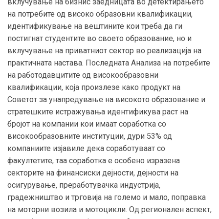
вклучување на бизнис заедницата во детектирањето
на потребите од високо образовни квалификации,
идентификување на вештините кои треба да ги
постигнат студентите во своето образование, но и
вклучување на приватниот сектор во реализација на
практичната настава. Последната Анализа на потребите
на работодавцитите од високообразовни
квалификации, која произлезе како продукт на
Советот за унапредување на високото образование и
стратешките истражувања идентификува раст на
бројот на компании кои имаат соработка со
високообразовните институции, дури 53% од
компаниите изјавиле дека соработуваат со
факултетите, таа соработка е особено изразена
секторите на финансиски дејности, дејности на
осигурување, преработувачка индустрија,
градежништво и трговија на големо и мало, поправка
на моторни возила и мотоцикли. Од регионален аспект,