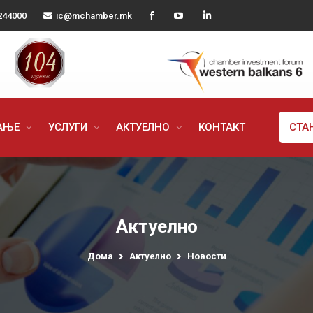
244000
ic@mchamber.mk
РАЊЕ
УСЛУГИ
АКТУЕЛНО
КОНТАКТ
СТА
Актуелно
Дома
Актуелно
Новости