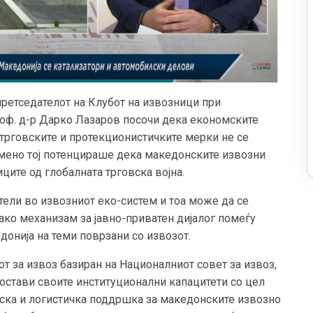
претседателот на Клубот на извозници при
роф. д-р Дарко Лазаров посочи дека економските
 трговските и протекционистичките мерки не се
емено тој потенцираше дека македонските извозни
ите од глобалната трговска војна.
тели во извозниот еко-систем и тоа може да се
ако механизам за јавно-приватен дијалог помеѓу
донија на теми поврзани со извозот.
т за извоз базиран на Националниот совет за извоз,
постави своите институционални капацитети со цел
иска и логистичка поддршка за македонските извозно