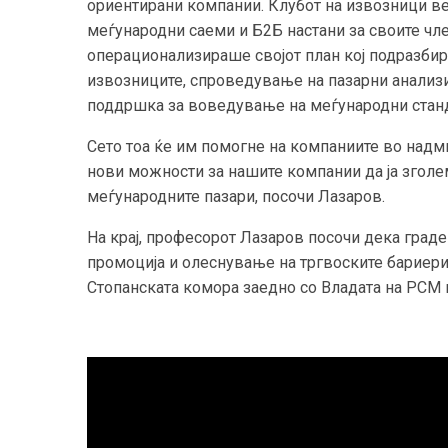
ориентирани компании. Клубот на извозници ве
меѓународни саеми и Б2Б настани за своите чле
операционализираше својот план кој подразбир
извозниците, спроведување на пазарни анализи 
поддршка за воведување на меѓународни станд
Сето тоа ќе им помогне на компаниите во надм
нови можности за нашите компании да ја зголем
меѓународните пазари, посочи Лазаров.
На крај, професорот Лазаров посочи дека град
промоција и олеснување на тргвоските бариери
Стопанската комора заедно со Владата на РСМ 