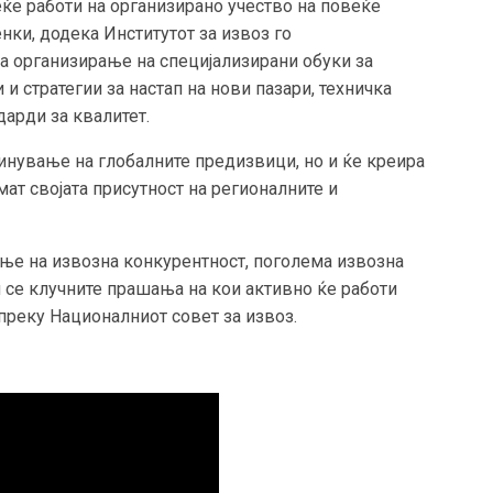
ќе работи на организирано учество на повеќе
нки, додека Институтот за извоз го
а организирање на специјализирани обуки за
и стратегии за настап на нови пазари, техничка
арди за квалитет.
инување на глобалните предизвици, но и ќе креира
ат својата присутност на регионалните и
ење на извозна конкурентност, поголема извозна
 се клучните прашања на кои активно ќе работи
преку Националниот совет за извоз.