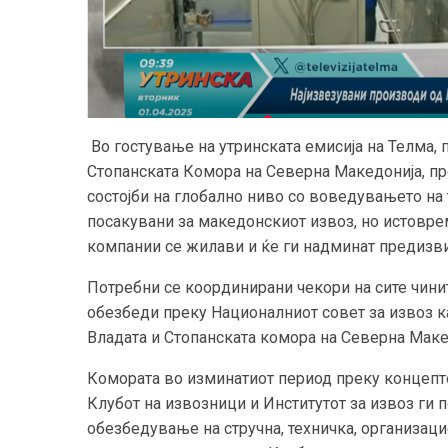
Во гостување на утринската емисија на Телма, 
Стопанската Комора на Северна Македонија, п
состојби на глобално ниво со воведувањето на
посакувани за македонскиот извоз, но истовр
компании се жилави и ќе ги надминат предизвиц
Потребни се координирани чекори на сите чини
обезбеди преку Националниот совет за извоз к
Владата и Стопанската комора на Северна Маке
Комората во изминатиот период преку концепто
Клубот на извозници и Институтот за извоз ги 
обезбедување на стручна, техничка, организац