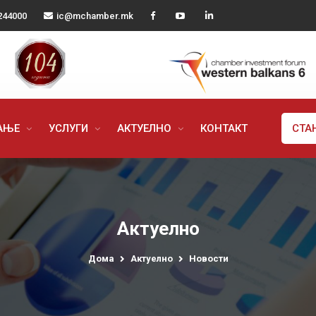
244000
ic@mchamber.mk
РАЊЕ
УСЛУГИ
АКТУЕЛНО
КОНТАКТ
СТА
Актуелно
Дома
Актуелно
Новости