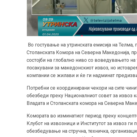
Во гостување на утринската емисија на Телма, 
Стопанската Комора на Северна Македонија, п
состојби на глобално ниво со воведувањето на
посакувани за македонскиот извоз, но истовр
компании се жилави и ќе ги надминат предизвиц
Потребни се координирани чекори на сите чини
обезбеди преку Националниот совет за извоз к
Владата и Стопанската комора на Северна Маке
Комората во изминатиот период преку концепто
Клубот на извозници и Институтот за извоз ги 
обезбедување на стручна, техничка, организац