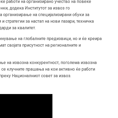
ќе работи на организирано учество на повеќе
нки, додека Институтот за извоз го
а организирање на специјализирани обуки за
и стратегии за настап на нови пазари, техничка
арди за квалитет.
инување на глобалните предизвици, но и ќе креира
ат својата присутност на регионалните и
ење на извозна конкурентност, поголема извозна
 се клучните прашања на кои активно ќе работи
преку Националниот совет за извоз.