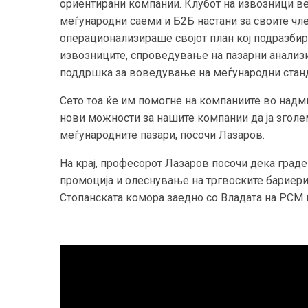
ориентирани компании. Клубот на извозници ве
меѓународни саеми и Б2Б настани за своите чле
операционализираше својот план кој подразбир
извозниците, спроведување на пазарни анализи 
поддршка за воведување на меѓународни станд
Сето тоа ќе им помогне на компаниите во надм
нови можности за нашите компании да ја зголем
меѓународните пазари, посочи Лазаров.
На крај, професорот Лазаров посочи дека град
промоција и олеснување на тргвоските бариери
Стопанската комора заедно со Владата на РСМ 