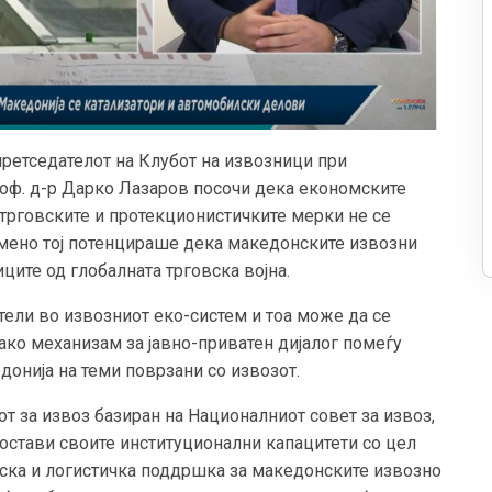
претседателот на Клубот на извозници при
роф. д-р Дарко Лазаров посочи дека економските
 трговските и протекционистичките мерки не се
емено тој потенцираше дека македонските извозни
ите од глобалната трговска војна.
тели во извозниот еко-систем и тоа може да се
ако механизам за јавно-приватен дијалог помеѓу
донија на теми поврзани со извозот.
т за извоз базиран на Националниот совет за извоз,
постави своите институционални капацитети со цел
иска и логистичка поддршка за македонските извозно