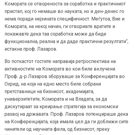
Комората се отвореноста за соработка и практичниот
пристап, кој го немаше во науката, но и ден-денес го
нема поради нејзината специфичност. Меѓутоа, Вие и
Комората, на некој начин, ги отворивте вратите и
покажавте дека таа соработка може да биде
функционална, реална и да даде практични резултати“,
истакна проф. Лазаров.
Во поткастот гостите направија ретроспектива на
активностите на Комората во кои биле вклучени.
Проф. д-р Лазаров зборуваше за Конференцијата во
Охрид, на која на едно место биле собрани
претставници на бизнисот, академијата,
универзитетите, Комората и на Владата, за да
дискутираат за креирање стратегија за економски
развој на државата. Проф. Лазаров потенцираше дека
на Конференцијата, која имала цел да ги доближи сите
чинители од научната фела, од бизнисот, преку