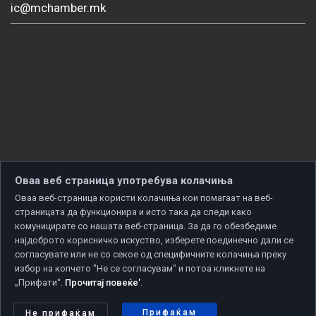
ic@mchamber.mk
Оваа веб страница употребува колачиња
Оваа веб-страница користи колачиња кои помагаат на веб-
страницата да функционира и исто така да следи како
комуницирате со нашата веб-страница. За да го обезбедиме
најдоброто корисничко искуство, изберете поединечно дали се
согласувате или не со секое од специфичните колачиња преку
избор на копчето "Не се согласувам" и потоа кликнете на
„Прифати“.
Прочитај повеќе'
.
Copyright © 2026 Developed by
Unet
. All rights reserved.
Политика за приватност
|
Политика за колачиња
Прифаќам
Не прифаќам