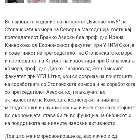
Во најновото издание на поткастот „Бизнис-клуб“ на
Стопанската комора на Северна Македонија, гости кај
претседателот Бранко Азески беа проф. д-р Ирена
Кикеркова од Економскиот факултет при УКИМ Скопје
и советникот на претседателот на Стопанската комора
и претседател на Клубот на извозници при Стопанската
комора, проф. д-р Дарко Лазаров од Економскиот
факултет при УГД Штип, кои се осврнаа на почетоците
на соработката со Стопанската комора и на соработката
со претседателот Азески, кој ги вклучил во
активностите на Комората користејќи ги нивните
методолошки и научни знаења и искуства за состојбите
во економијата, ставајќи ги во функција на бизнисот и
на поддршката на нивните извозни активности.
„Тоа што ме импресионираше од вас лично и од