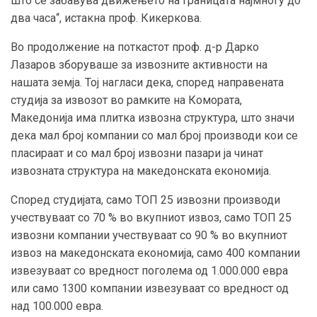
што се забавува движењето на границата најмногу до
два часа“, истакна проф. Кикеркова.
Во продолжение на поткастот проф. д-р Дарко
Лазаров зборуваше за извозните активности на
нашата земја. Тој нагласи дека, според направената
студија за извозот во рамките на Комората,
Македонија има плитка извозна структура, што значи
дека мал број компании со мал број производи кои се
пласираат и со мал број извозни пазари ја чинат
извозната структура на македонската економија.
Според студијата, само ТОП 25 извозни производи
учествуваат со 70 % во вкупниот извоз, само ТОП 25
извозни компании учествуваат со 90 % во вкупниот
извоз на македонската економија, само 400 компании
извезуваат со вредност поголема од 1.000.000 евра
или само 1300 компании извезуваат со вредност од
над 100.000 евра.