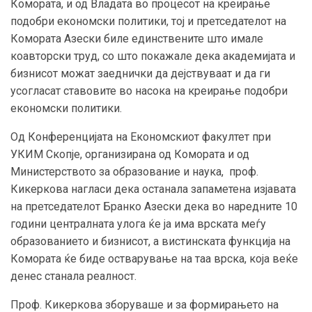
Комората, и од Владата во процесот на креирање
подобри економски политики, тој и претседателот на
Комората Азески биле единствените што имале
коавторски труд, со што покажале дека академијата и
бизнисот можат заеднички да дејствуваат и да ги
усогласат ставовите во насока на креирање подобри
економски политики.
Од Конференцијата на Економскиот факултет при
УКИМ Скопје, организирана од Комората и од
Министерството за образование и наука, проф.
Кикеркова нагласи дека останала запаметена изјавата
на претседателот Бранко Азески дека во наредните 10
години централната улога ќе ја има врската меѓу
образованието и бизнисот, a вистинската функција на
Комората ќе биде остварување на таа врска, која веќе
денес станала реалност.
Проф. Кикеркова зборуваше и за формирањето на