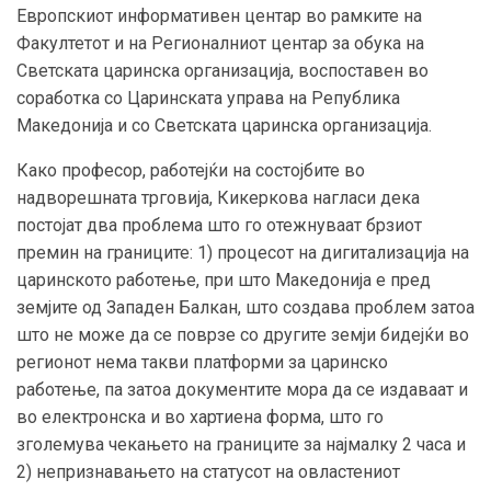
Европскиот информативен центар во рамките на
Факултетот и на Регионалниот центар за обука на
Светската царинска организација, воспоставен во
соработка со Царинската управа на Република
Македонија и со Светската царинска организација.
Како професор, работејќи на состојбите во
надворешната трговија, Кикеркова нагласи дека
постојат два проблема што го отежнуваат брзиот
премин на границите: 1) процесот на дигитализација на
царинското работење, при што Македонија е пред
земјите од Западен Балкан, што создава проблем затоа
што не може да се поврзе со другите земји бидејќи во
регионот нема такви платформи за царинско
работење, па затоа документите мора да се издаваат и
во електронска и во хартиена форма, што го
зголемува чекањето на границите за најмалку 2 часа и
2) непризнавањето на статусот на овластениот