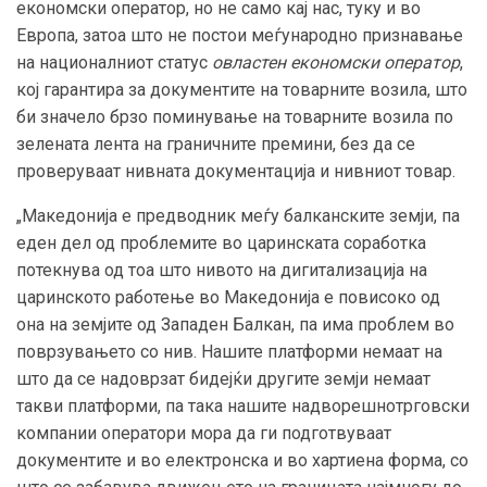
економски оператор, но не само кај нас, туку и во
Европа, затоа што не постои меѓународно признавање
на националниот статус
овластен економски оператор
,
кој гарантира за документите на товарните возила, што
би значело брзо поминување на товарните возила по
зелената лента на граничните премини, без да се
проверуваат нивната документација и нивниот товар.
„Македонија е предводник меѓу балканските земји, па
еден дел од проблемите во царинската соработка
потекнува од тоа што нивото на дигитализација на
царинското работење во Македонија е повисоко од
она на земјите од Западен Балкан, па има проблем во
поврзувањето со нив. Нашите платформи немаат на
што да се надоврзат бидејќи другите земји немаат
такви платформи, па така нашите надворешнотрговски
компании оператори мора да ги подготвуваат
документите и во електронска и во хартиена форма, со