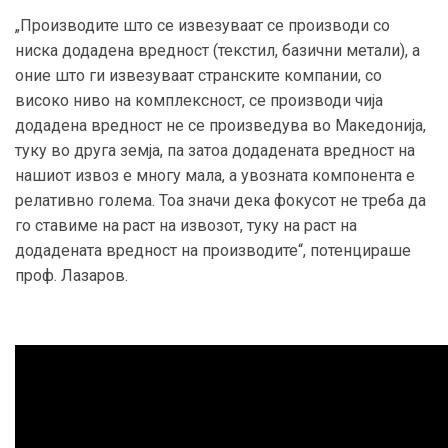
„Производите што се извезуваат се производи со
ниска додадена вредност (текстил, базични метали), а
оние што ги извезуваат странските компании, со
високо ниво на комплексност, се производи чија
додадена вредност не се произведува во Македонија,
туку во друга земја, па затоа додадената вредност на
нашиот извоз е многу мала, а увозната компонента е
релативно голема. Тоа значи дека фокусот не треба да
го ставиме на раст на извозот, туку на раст на
додадената вредност на производите“, потенцираше
проф. Лазаров.