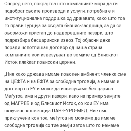
Според него, покрај тоа што компаниите мора да ги
подобрат своите производи и услуги, потребна е и
институционална поддршка од државата, како што тоа
го прави Турција за својата бизнис-заедница, за да се
овозможи пристап до надворешните пазари, што
подразбира бесцарински извоз. Тој објасни дека
поради непотпишан договор од наша страна
компаниите кои извезуваат во земјите од Блискиот
Исток плаќаат повисоки царини.
„Ние како држава имаме поволен амбиент: членка сме
на ЦЕФТА и на ЕФТА за слободна трговија, а имаме и
договор со ЕУ и може да извезуваме без царина.
Меѓутоа, има и други пазари, како на пример земјите
од МАГРЕБ и од Блискиот Исток, со кои ЕУ има
склучено конвенција ПАН-ЕУРО-МЕД. Ние сме
приклучени кон тоа, меѓутоа не можеме да имаме
слободна трговија со тие земји затоа што го немаме