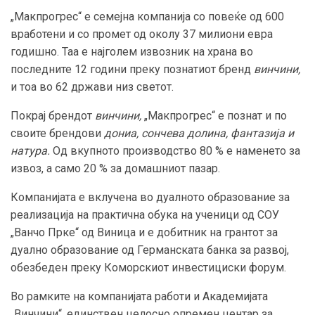
„Макпрогрес“ е семејна компанија со повеќе од 600
вработени и со промет од околу 37 милиони евра
годишно. Таа е најголем извозник на храна во
последните 12 години преку познатиот бренд
винчини
,
и тоа во 62 држави низ светот.
Покрај брендот
винчини,
„Макпрогрес“ е познат и по
своите брендови
дониа, сончева долина, фантазија и
натура.
Од вкупното производство 80 % е наменето за
извоз, а само 20 % за домашниот пазар.
Компанијата е вклучена во дуалното образование за
реализација на практична обука на ученици од СОУ
„Ванчо Прке“ од Виница и е добитник на грантот за
дуално образование од Германската банка за развој,
обезбеден преку Коморскиот инвестициски форум.
Во рамките на компанијата работи и Академијата
„Винчини“, единствен целосно опремен центар за