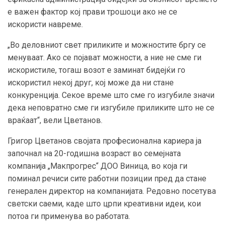
е важен фактор кој прави трошоци ако не се
искористи навреме.
„Во деловниот свет приликите и можностите бргу се
менуваат. Ако се појават можности, а ние не сме ги
искористиле, тогаш возот е заминат бидејќи го
искористил некој друг, кој може да ни стане
конкуренција. Секое време што сме го изгубиле значи
дека неповратно сме ги изгубиле приликите што не се
враќаат“, вели Цветанов.
Григор Цветанов својата професионална кариера ја
започнал на 20-годишна возраст во семејната
компанија „Макпрогрес“ ДОО Виница, во која ги
поминал речиси сите работни позиции пред да стане
генерален директор на компанијата. Редовно посетува
светски саеми, каде што црпи креативни идеи, кои
потоа ги применува во работата.