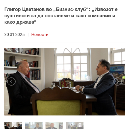
Глигор Цветанов во „Бизнис-клуб“: „Извозот е
суштински за да опстанеме и како компании и
како држава“
30.01.2025
|
Новости