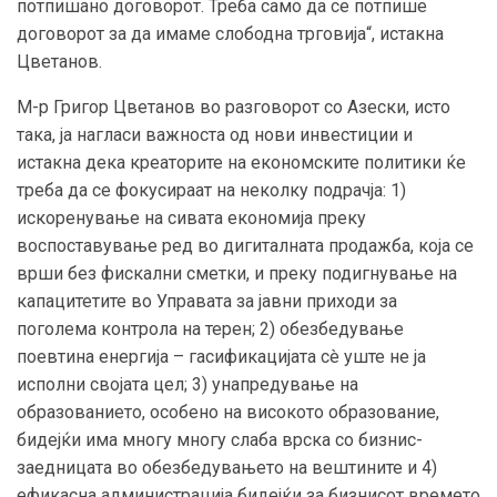
потпишано договорот. Треба само да се потпише
договорот за да имаме слободна трговија“, истакна
Цветанов.
М-р Григор Цветанов во разговорот со Азески, исто
така, ја нагласи важноста од нови инвестиции и
истакна дека креаторите на економските политики ќе
треба да се фокусираат на неколку подрачја: 1)
искоренување на сивата економија преку
воспоставување ред во дигиталната продажба, која се
врши без фискални сметки, и преку подигнување на
капацитетите во Управата за јавни приходи за
поголема контрола на терен; 2) обезбедување
поевтина енергија – гасификацијата сè уште не ја
исполни својата цел; 3) унапредување на
образованието, особено на високото образование,
бидејќи има многу многу слаба врска со бизнис-
заедницата во обезбедувањето на вештините и 4)
ефикасна администрација бидејќи за бизнисот времето