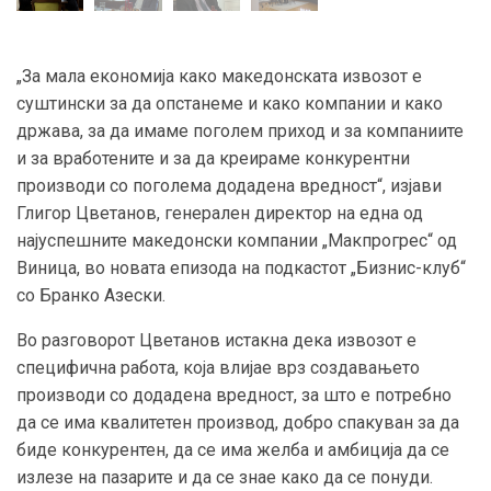
„За мала економија како македонската извозот е
суштински за да опстанеме и како компании и како
држава, за да имаме поголем приход и за компаниите
и за вработените и за да креираме конкурентни
производи со поголема додадена вредност“, изјави
Глигор Цветанов, генерален директор на една од
најуспешните македонски компании „Макпрогрес“ од
Виница, во новата епизода на подкастот „Бизнис-клуб“
со Бранко Азески.
Во разговорот Цветанов истакна дека извозот е
специфична работа, која влијае врз создавањето
производи со додадена вредност, за што е потребно
да се има квалитетен производ, добро спакуван за да
биде конкурентен, да се има желба и амбиција да се
излезе на пазарите и да се знае како да се понуди.