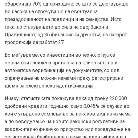
обврски до 70% од приходите, со што се дејствуваше
во насока на спречување на евентуална
презадолженост на поединци и на семејства. Исто
така, по стапувањето во сила на овој Закон и
Правилникот, од 36 финансиски друштва, на пазарот
продолжија да работат 27.
Во меѓувреме, со инвестиции во технологија се
овозможи засилена проверка на клиентите, но и
автоматска верификација на документите, со цел
спречување на можни измами преку регистрирани
шеми за електронска идентификација.
Инаку, статистиката покажува дека од преку 220.000
одобрени кредити годишно, само 0,045% се случаи во
кои е утврдено сомневање за некаков вид на измама,
а по воведување на новите законски регулативи за
задолжително физичко присуство или поседување на
регистрирана безбедносна шема за идентификација,