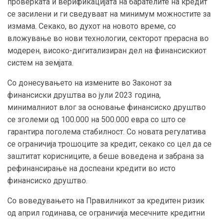
проверката и верификацијата на барателите на кредит
се засилени и ги сведуваат на минимум можностите за
измама. Секако, во духот на новото време, со
вложување во нови технологии, секторот прерасна во
модерен, високо-дигитализиран дел на финансискиот
систем на земјата.
Со донесувањето на измените во Законот за
финансиски друштва во јули 2023 година,
минималниот влог за основање финансиско друштво
се зголеми од 100.000 на 500.000 евра со што се
гарантира поголема стабилност. Со новата регулатива
се ограничија трошоците за кредит, секако со цел да се
заштитат корисниците, а беше воведена и забрана за
рефинансирање на доспеани кредити во исто
финансиско друштво.
Со воведувањето на Правилникот за кредитен ризик
од април годинава, се ограничија месечните кредитни