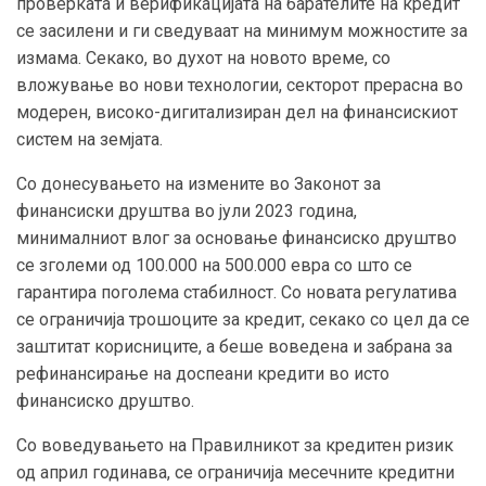
проверката и верификацијата на барателите на кредит
се засилени и ги сведуваат на минимум можностите за
измама. Секако, во духот на новото време, со
вложување во нови технологии, секторот прерасна во
модерен, високо-дигитализиран дел на финансискиот
систем на земјата.
Со донесувањето на измените во Законот за
финансиски друштва во јули 2023 година,
минималниот влог за основање финансиско друштво
се зголеми од 100.000 на 500.000 евра со што се
гарантира поголема стабилност. Со новата регулатива
се ограничија трошоците за кредит, секако со цел да се
заштитат корисниците, а беше воведена и забрана за
рефинансирање на доспеани кредити во исто
финансиско друштво.
Со воведувањето на Правилникот за кредитен ризик
од април годинава, се ограничија месечните кредитни