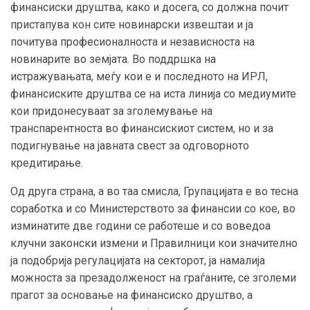
финансиски друштва, како и досега, со должна почит
пристапува кон сите новинарски извештаи и ја
почитува професионалноста и независноста на
новинарите во земјата. Во поддршка на
истражувањата, меѓу кои е и последното на ИРЛ,
финансиските друштва се на иста линија со медиумите
кои придонесуваат за зголемување на
транспарентноста во финансискиот систем, но и за
подигнување на јавната свест за одговорното
кредитирање.
Од друга страна, а во таа смисла, Групацијата е во тесна
соработка и со Министерството за финансии со кое, во
изминатите две години се работеше и со воведоа
клучни законски измени и Правилници кои значително
ја подобрија регулацијата на секторот, ја намалија
можноста за презадолженост на граѓаните, се зголеми
прагот за основање на финансиско друштво, а