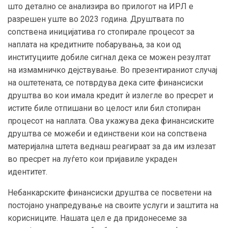
што детално се анализира во прилогот на ИРЛ е
разрешен уште во 2023 година. Друштвата по
сопствена иницијатива го стопирале процесот за
наплата на кредитните побарувања, за кои од
институциите добиле сигнал дека се можен резултат
на измамничко дејствување. Во презентираниот случај
на оштетената, се потврдува дека сите финансиски
друштва во кои имала кредит ѝ излегле во пресрет и
истите биле отпишани во целост или бил стопиран
процесот на наплата. Ова укажува дека финансиските
друштва се можеби и единствени кои на сопствена
материјална штета веднаш реагираат за да им излезат
во пресрет на луѓето кои пријавиле украден
идентитет.
Небанкарските финансиски друштва се посветени на
постојано унапредување на своите услуги и заштита на
корисниците. Нашата цел е да придонесеме за