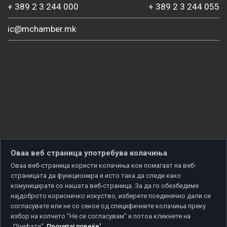
+ 389 2 3 244 000
+ 389 2 3 244 055
ic@mchamber.mk
Оваа веб страница употребува колачиња
Оваа веб-страница користи колачиња кои помагаат на веб-
страницата да функционира и исто така да следи како
комуницирате со нашата веб-страница. За да го обезбедиме
најдоброто корисничко искуство, изберете поединечно дали се
согласувате или не со секое од специфичните колачиња преку
избор на копчето "Не се согласувам" и потоа кликнете на
„Прифати“.
Прочитај повеќе'
.