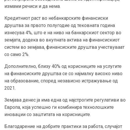
измами речиси и да нема.
Кредитниот раст во небанкарските финансиски
друштва за првото полугодие од тековната година
изнесува 4%, што е на ниво на банкарскиот сектор во
земјата, додека во вкупната актива на финансискиот
систем во земјава, финансиските друштва учествуваат
со само 2%.
Дополнително, близу 40% од корисниците на услугите
на финансиските друштва се со најмалку високо ниво
на образование, според независно истражување од
2021.
Земјава денес ја има една од најстрогите регулативи во
Европа, која успешно ги комбинира технолошките
иновации со заштитата на корисниците.
Благодарение на добрите практики за работа, случајот