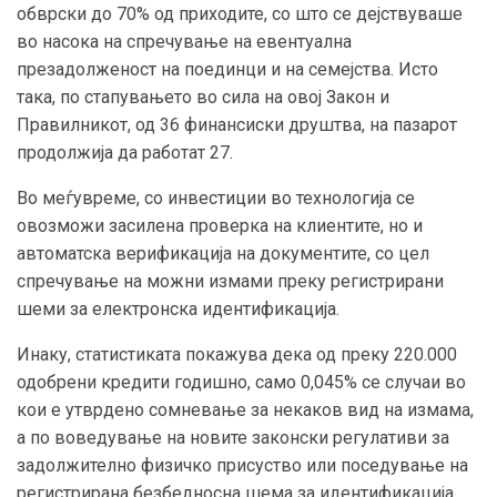
обврски до 70% од приходите, со што се дејствуваше
во насока на спречување на евентуална
презадолженост на поединци и на семејства. Исто
така, по стапувањето во сила на овој Закон и
Правилникот, од 36 финансиски друштва, на пазарот
продолжија да работат 27.
Во меѓувреме, со инвестиции во технологија се
овозможи засилена проверка на клиентите, но и
автоматска верификација на документите, со цел
спречување на можни измами преку регистрирани
шеми за електронска идентификација.
Инаку, статистиката покажува дека од преку 220.000
одобрени кредити годишно, само 0,045% се случаи во
кои е утврдено сомневање за некаков вид на измама,
а по воведување на новите законски регулативи за
задолжително физичко присуство или поседување на
регистрирана безбедносна шема за идентификација,