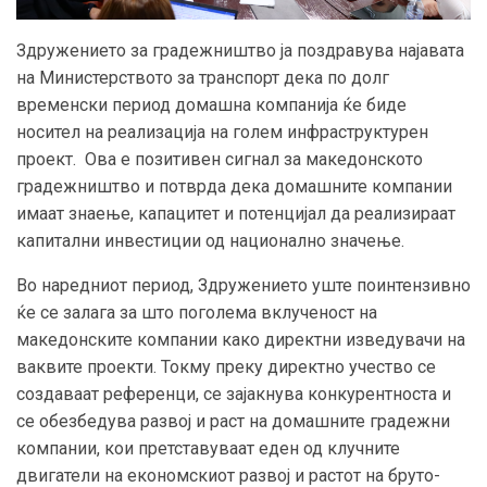
Здружението за градежништво ја поздравува најавата
на Министерството за транспорт дека по долг
временски период домашна компанија ќе биде
носител на реализација на голем инфраструктурен
проект. Ова е позитивен сигнал за македонското
градежништво и потврда дека домашните компании
имаат знаење, капацитет и потенцијал да реализираат
капитални инвестиции од национално значење.
Во наредниот период, Здружението уште поинтензивно
ќе се залага за што поголема вклученост на
македонските компании како директни изведувачи на
ваквите проекти. Токму преку директно учество се
создаваат референци, се зајакнува конкурентноста и
се обезбедува развој и раст на домашните градежни
компании, кои претставуваат еден од клучните
двигатели на економскиот развој и растот на бруто-