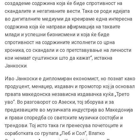
создадеме содржина која ќе биде спротивност на
скандалите и негативните вести. Така се роди идејата
во дигиталните медиуми да креираме една интересна
содржина која ќе направи афирмација на таквите
млади и успешни бизнисмени и која ќе биде
спротивност на содржините исполнети со црна
хроника, со скандали и со претставување на личности
кои немаат суштински што да кажат“, истакна
Јанкоски.
Иво Јанкоски е дипломиран економист, но познат како
продуцент, менаџер, издавач и промотор кој ја основал
првата македонска независна издавачка куќа „Трето
уво“. Во разговорот со Азески, тој зборува и за
предизвиците во музичката индустрија во Македонија
и прави споредба со светските музички состојби и
трендови. Тој исто така ги пренесува почетоците и
соработката со групата „Леб и Сол“, Влатко