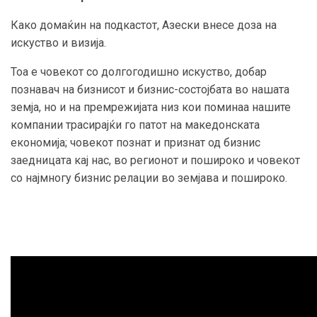
Како домаќин на подкастот, Азески внесе доза на
искуство и визија.
Тоа е човекот со долгогодишно искуство, добар
познавач на бизнисот и бизнис-состојбата во нашата
земја, но и на премрежијата низ кои поминаа нашите
компании трасирајќи го патот на македонската
економија; човекот познат и признат од бизнис
заедницата кај нас, во регионот и пошироко и човекот
со најмногу бизнис релации во земјава и пошироко.