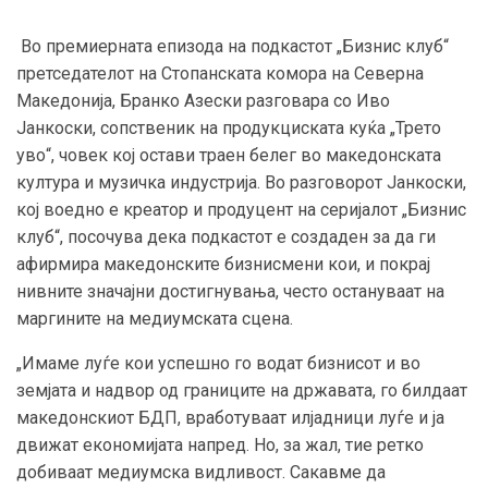
Во премиерната епизода на подкастот „Бизнис клуб“
претседателот на Стопанската комора на Северна
Македонија, Бранко Азески разговара со Иво
Јанкоски, сопственик на продукциската куќа „Трето
уво“, човек кој остави траен белег во македонската
култура и музичка индустрија. Во разговорот Јанкоски,
кој воедно е креатор и продуцент на серијалот „Бизнис
клуб“, посочува дека подкастот е создаден за да ги
афирмира македонските бизнисмени кои, и покрај
нивните значајни достигнувања, често остануваат на
маргините на медиумската сцена.
„Имаме луѓе кои успешно го водат бизнисот и во
земјата и надвор од границите на државата, го билдаат
македонскиот БДП, вработуваат илјадници луѓе и ја
движат економијата напред. Но, за жал, тие ретко
добиваат медиумска видливост. Сакавме да