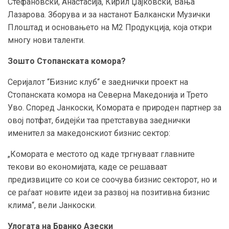
Стефановски, Анастасија, Кирил Џајковски, Вања
Лазарова. Зборува и за настанот Балкански Музички
Плоштад и основањето на М2 Продукција, која откри
многу нови таленти.
Зошто Стопанската комора?
Серијалот “Бизнис клуб“ е заеднички проект на
Стопанската комора на Северна Македонија и Трето
Уво. Според Јанкоски, Комората е природен партнер за
овој потфат, бидејќи таа претставува заеднички
именител за македонскиот бизнис сектор:
„Комората е местото од каде тргнуваат главните
текови во економијата, каде се решаваат
предизвиците со кои се соочува бизнис секторот, но и
се раѓаат новите идеи за развој на позитивна бизнис
клима“, вели Јанкоски.
Улогата на Бранко Азески