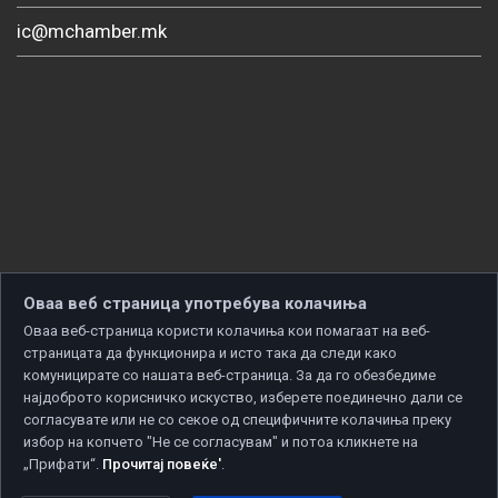
ic@mchamber.mk
Оваа веб страница употребува колачиња
Оваа веб-страница користи колачиња кои помагаат на веб-
страницата да функционира и исто така да следи како
комуницирате со нашата веб-страница. За да го обезбедиме
најдоброто корисничко искуство, изберете поединечно дали се
согласувате или не со секое од специфичните колачиња преку
избор на копчето "Не се согласувам" и потоа кликнете на
„Прифати“.
Прочитај повеќе'
.
Copyright © 2026 Developed by
Unet
. All rights reserved.