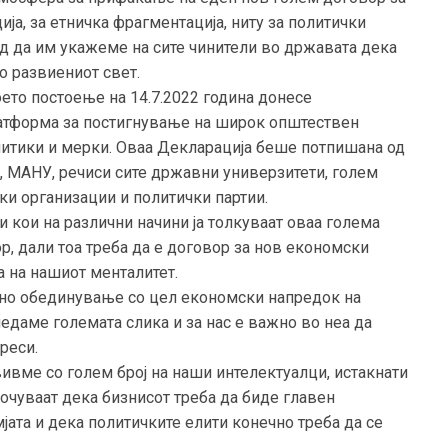
ија, за етничка фрагментација, ниту за политички
ид да им укажеме на сите чинители во државата дека
о развиениот свет.
оето постоење на 14.7.2022 година донесе
платформа за постигнување на широк општествен
литики и мерки. Оваа Декларација беше потпишана од
, МАНУ, речиси сите државни универзитети, голем
ски организации и политички партии.
 кои на различни начини ја толкуваат оваа голема
ор, дали тоа треба да е договор за нов економски
а на нашиот менталитет.
ено обединување со цел економски напредок на
едаме големата слика и за нас е важно во неа да
ереси.
вивме со голем број на наши интелектуалци, истакнати
очуваат дека бизнисот треба да биде главен
јата и дека политичките елити конечно треба да се
.