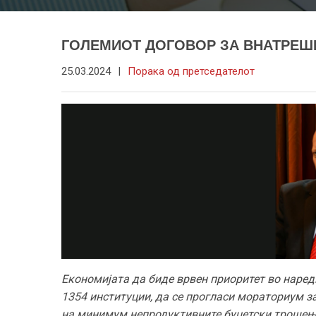
ГОЛЕМИОТ ДОГОВОР ЗА ВНАТРЕ
25.03.2024
|
Порака од претседателот
Економијата да биде врвен приоритет во наредн
1354 институции, да се прогласи мораториум за
на минимум непродуктивните буџетски троше