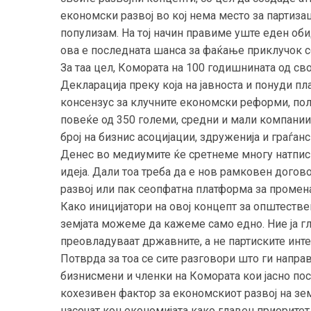
економски развој во кој нема место за партизац
популизам. На тој начин правиме уште еден об
ова е последната шанса за фаќање приклучок с
За таа цел, Комората на 100 годишнината од св
Декларација преку која на јавноста и понуди 
консензус за клучните економски реформи, по
повеќе од 350 големи, средни и мали компании
број на бизнис асоцијации, здруженија и граѓан
Денес во медиумите ќе сретнеме многу натписи
идеја. Дали тоа треба да е нов рамковен догов
развој или пак сеопфатна платформа за промен
Како иницијатори на овој концепт за општеств
земјата можеме да кажеме само едно. Ние ја гл
преовладуваат државните, а не партиските инт
Потврда за тоа се сите разговори што ги напра
бизнисмени и членки на Комората кои јасно пос
кохезивен фактор за економскиот развој на зем
насочат кон економијата како главен приоритет