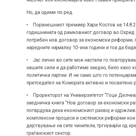
Но, да одиме по ред.
• Поранешниот премиер Хари Костов на 14.8.2
годишнината од рамковниот договор во Охрид го
потребен нов договор за економски реформи, п
наредните најмалку 10-ина години и тоа да биде
• Јас лично во сите мои настапи го повторува
нашите сили и да работиме заедно, било како к
политички партии. И не само што го потенцирам
претседател на Комората активно и посветено р
• Проректорот на Универзитетот “Гоце Делчев”
заедничка книга “Нов договор за економски ра
потврдува дека економскиот развој и одржлив
комплексни процеси и системски реформи кои
дејствување на сите чинители, тргнувајќи од кр
граѓанскиот сектор.