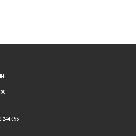
ии
000
3 244 055