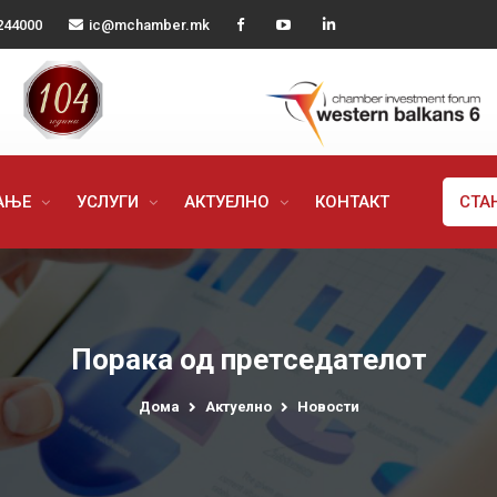
244000
ic@mchamber.mk
РАЊЕ
УСЛУГИ
АКТУЕЛНО
КОНТАКТ
СТА
Порака од претседателот
Дома
Актуелно
Новости