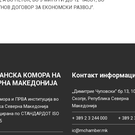
“НОВ ДОГОВОР ЗА ЕКОНОМСКИ РАЗВОЈ”.
АНСКА КОМОРА НА
Контакт информац
РНА МАКЕДОНИЈА
„Димитрие Чуповски“ бр.13, 1
Скопје, Република Северна
мора и ПРВА институција во
Македонија
ка Северна Македонија
цирана по СТАНДАРДОТ ISO
+ 389 2 3 244 000
+ 389 2 
5
ic@mchamber.mk