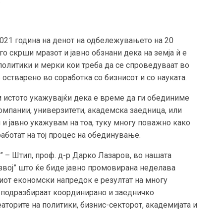
021 година на денот на одбележувањето на 20
 скрши мразот и јавно обзнани дека на земја ѝ е
олитики и мерки кои треба да се спроведуваат во
 остварено во соработка со бизнисот и со науката.
м истото укажувајќи дека е време да ги обединиме
омпании, универзитети, академска заедница, или
 и јавно укажувам на тоа, туку многу поважно како
аботат на тој процес на обединување.
 – Штип, проф. д-р Дарко Лазаров, во нашата
звој” што ќе биде јавно промовирана неделава
иот економски напредок е резултат на многу
 подразбираат координирано и заедничко
еаторите на политики, бизнис-секторот, академијата и