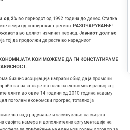
ла од 2%
во периодот од 1992 година до денес. Стапка
сите земји од поширокиот регион.
РАЗОЧАРУВАЊЕ!
државата
во целиот изминат период.
Јавниот долг во
ја тој да продолжи да расте во наредниот
ЕКОНОМИЈАТА КОИ МОЖЕМЕ ДА ГИ КОНСТАТИРАМЕ
ЗАВИСНОСТ.
ема бизнис асоцијација направи обид да ја промени
зработка на конкретен план за економски развој кој
ите елити во овие 14 години од 2010 година наваму
 цел поголем економски прогрес, тотално ја
лнително надградување и засилување на својата
а својата намера и дополнителна аргументација на
атмосфера за прифаќање на еден нов голем договор за