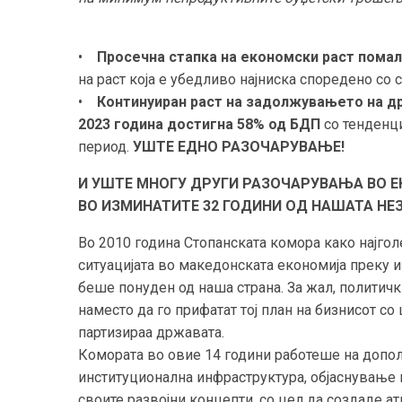
•
Просечна стапка на економски раст пома
на раст која е убедливо најниска споредено со 
•
Континуиран раст на задолжувањето на 
2023 година достигна 58% од БДП
со тенденци
период.
УШТЕ ЕДНО РАЗОЧАРУВАЊЕ!
И УШТЕ МНОГУ ДРУГИ РАЗОЧАРУВАЊА ВО 
ВО ИЗМИНАТИТЕ 32 ГОДИНИ ОД НАШАТА НЕ
Во 2010 година Стопанската комора како најгол
ситуацијата во македонската економија преку и
беше понуден од наша страна. За жал, политичк
наместо да го прифатат тој план на бизнисот со
партизираа државата.
Комората во овие 14 години работеше на допо
институционална инфраструктура, објаснување н
своите развојни концепти, со цел да создаде 