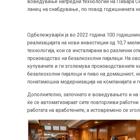
воведување напредни технологии на Пивара Ско
ланец на снабдување.
, по повод годишнината н
Одбележувајќи ја во 2022 година 100 годишнин
реализацијата на нови инвестиции од 10,7 мил
технологија, кои се инсталирани во различни оп
производство на безалкохолни пијалаци. На ово
купувачите и ги зголемува производствените ка
безалкохолни пијалоци и пиво на домашниот, н
понатамошна модернизација на компанијата и г
Дополнително, започнато е воведувањето и на 
ќе се автоматизираат сите повторливи работни 
работата на вработените, а истовремено се зго