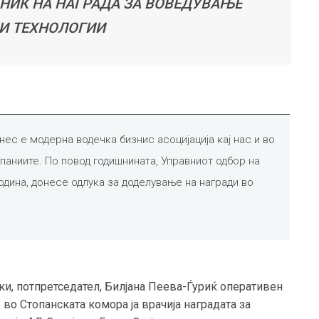
ТНИК НА НАГРАДА ЗА ВОВЕДУВАЊЕ
И ТЕХНОЛОГИИ
ес е модерна водечка бизнис асоцијација кај нас и во
мпаниите.
По повод годишнината, Управниот одбор на
одина, донесе одлука за доделување на награди во
ки, потпретседател, Билјана Пеева-Ѓуриќ оперативен
во Стопанската комора ја врачија наградата за