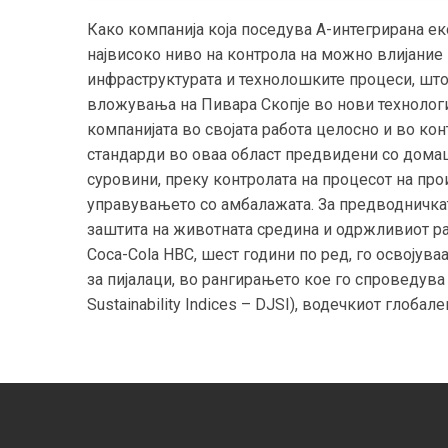
Како компанија која поседува А-интегрирана 
највисоко ниво на контрола на можно влијание 
инфраструктурата и технолошките процеси, што
вложувања на Пивара Скопје во нови технологи
компанијата во својата работа целосно и во ко
стандарди во оваа област предвидени со домаш
суровини, преку контролата на процесот на про
управувањето со амбалажата. За предводничкат
заштита на животната средина и одржливиот раз
Coca-Cola HBC, шест години по ред, го освојува
за пијалаци, во рангирањето кое го спроведува
Sustainability Indices – DJSI), водечкиот глоба