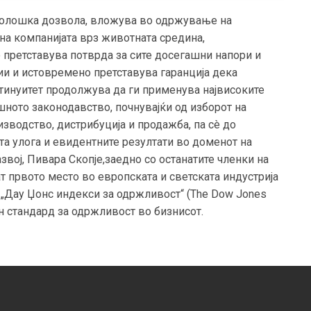
еколошка дозвола, вложува во одржување на
на компанијата врз животната средина,
 претставува потврда за сите досегашни напори и
и и истовремено претставува гаранција дека
нтинуитет продолжува да ги применува највисоките
ното законодавство, почнувајќи од изборот на
изводство, дистрибуција и продажба, па сè до
а улога и евидентните резултати во доменот на
вој, Пивара Скопје,заедно со останатите членки на
ат првото место во европската и светската индустрија
 „Дау Џонс индекси за одржливост“ (The Dow Jones
лен стандард за одржливост во бизнисот.