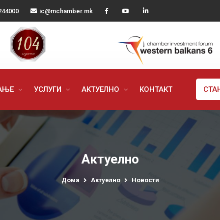
244000
ic@mchamber.mk
РАЊЕ
УСЛУГИ
АКТУЕЛНО
КОНТАКТ
СТА
Актуелно
Дома
Актуелно
Новости