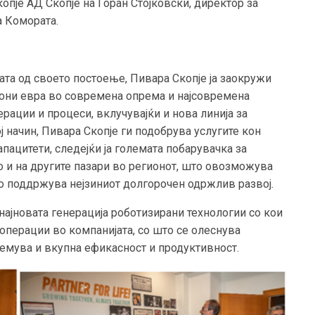
пје АД Скопје на Горан Стојковски, директор за
а Комората.
ата од своето постоење, Пивара Скопје ја заокружи
иони евра во современа опрема и најсовремена
ерации и процеси, вклучувајќи и нова линија за
ј начин, Пивара Скопје ги подобрува услугите кон
пацитети, следејќи ја големата побарувачка за
о и на другите пазари во регионот, што овозможува
о поддржува нејзиниот долгорочен одржлив развој.
најновата генерација роботизирани технологии со кои
операции во компанијата, со што се олеснува
лемува и вкупна ефикасност и продуктивност.