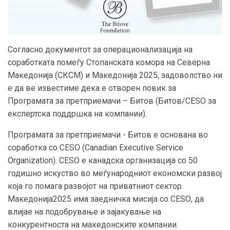
Согласно документот за операционализација на
соработката помеѓу Стопанската комора на Северна
Македонија (СКСМ) и Македонија 2025, задоволство ни
е да ве известиме дека е отворен повик за
Програмата за претприемачи – Битов (Битов/CESO за
експертска поддршка на компании).
Програмата за претприемачи - Битов е основана во
соработка со CESO (Canadian Executive Service
Organization). СЕЅО е канадска организација со 50
годишнo искуство во меѓународниот економски развој
која го помага развојот на приватниот сектор.
Македонија2025 има заедничка мисија со СЕЅО, да
влијае на подобрување и зајакување на
конкурентноста на македонските компании.