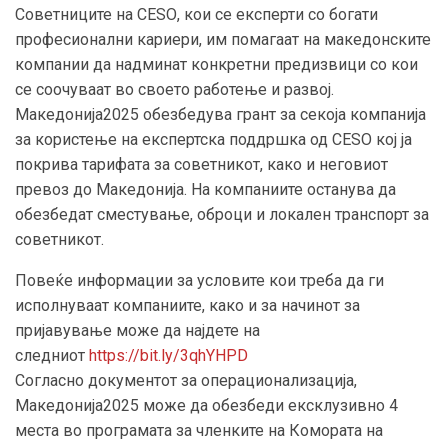
Советниците на СЕЅО, кои се експерти со богати
професионални кариери, им помагаат на македонските
компании да надминат конкретни предизвици со кои
се соочуваат во своето работење и развој.
Македонија2025 обезбедува грант за секоја компанија
за користење на експертска поддршка од СЕЅО кој ја
покрива тарифата за советникот, како и неговиот
превоз до Македонија. На компаниите останува да
обезбедат сместување, оброци и локален транспорт за
советникот.
Повеќе информации за условите кои треба да ги
исполнуваат компаниите, како и за начинот за
пријавување може да најдете на
следниот
https://bit.ly/3qhYHPD
Согласно документот за операционализација,
Македонија2025 може да обезбеди ексклузивно 4
места во програмата за членките на Комората на