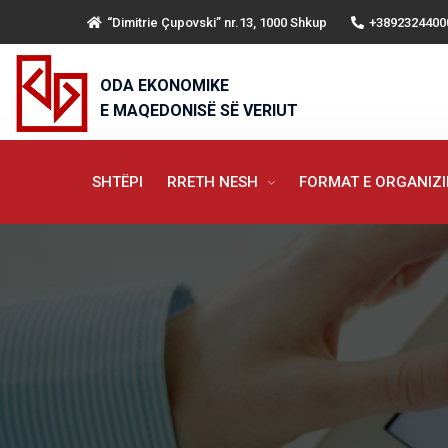
“Dimitrie Çupovski” nr.13, 1000 Shkup
+3892324400
ODA EKONOMIKE
E MAQEDONISË SË VERIUT
SHTËPI
RRETH NESH
FORMAT E ORGANIZ