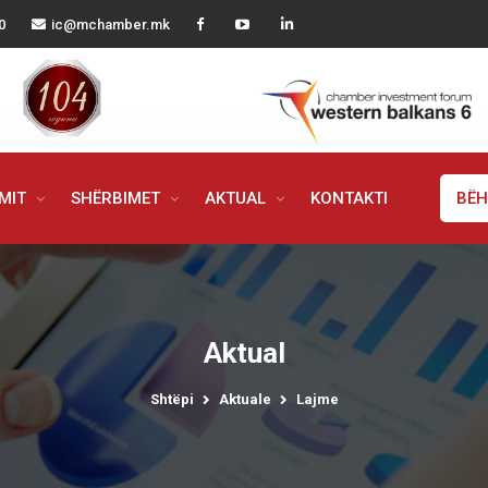
0
ic@mchamber.mk
IMIT
SHËRBIMET
AKTUAL
KONTAKTI
BËH
Aktual
Shtëpi
Aktuale
Lajme