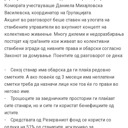
Комората учествуваше Даниела Михајловска
Василевска, координатор на Групацијата.
Акцент во разговорот беше ставен на улогата на
станбените управители во вкупниот концепт на
колективно живеење. Многу дилеми и недоразбирања
постојат кај граѓаните кои живеат во колективни
станбени згради од нивните права и обврски согласно
Законот за домување. Поентите од разговорот се дека:
- Секој станар има обврска да ги плаќа редовно
сметките. А ако повеќе од 3 месеци има неплатени
сметки треба да назначи лице кое тоа ќе го прави во
негово име.
- Трошоците за заедничките простории ги плаќаат
сите станари, но и сите ги користат бенефициите од
истите.
- Средствата од Резервниот фонд се користи со
одлука на 51% од станарите, исклучиво за