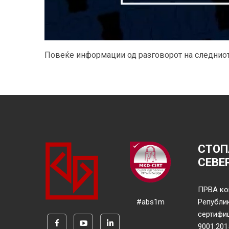
Повеќе информации од разговорот на следниот
СТОП
СЕВЕ
ПРВА ко
#abs1m
Републи
сертифи
9001:201