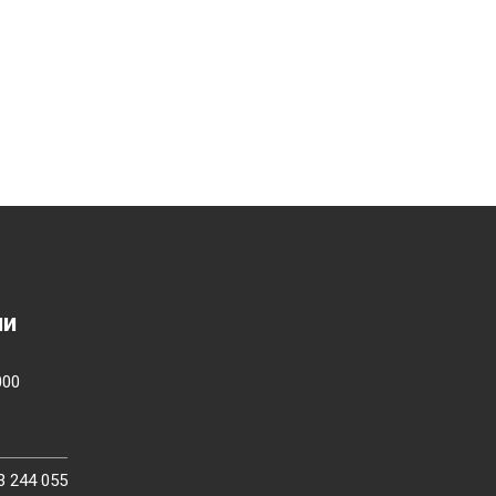
ии
000
3 244 055