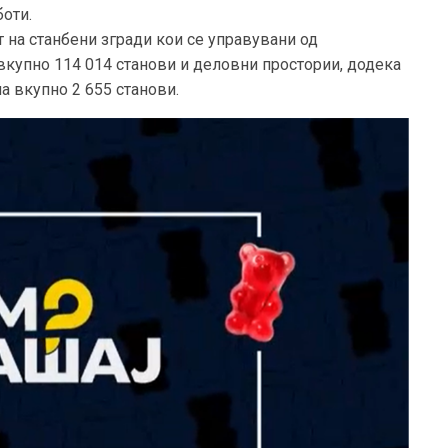
боти.
 на станбени згради кои се управувани од
вкупно 114 014 станови и деловни простории, додека
а вкупно 2 655 станови.