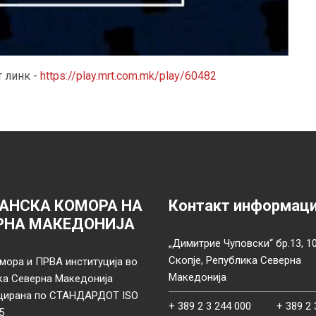
 линк -
https://play.mrt.com.mk/play/60482
АНСКА КОМОРА НА
Контакт информац
РНА МАКЕДОНИЈА
„Димитрие Чуповски“ бр.13, 1
Скопје, Република Северна
мора и ПРВА институција во
Македонија
ка Северна Македонија
цирана по СТАНДАРДОТ ISO
+ 389 2 3 244 000
+ 389 2 
5