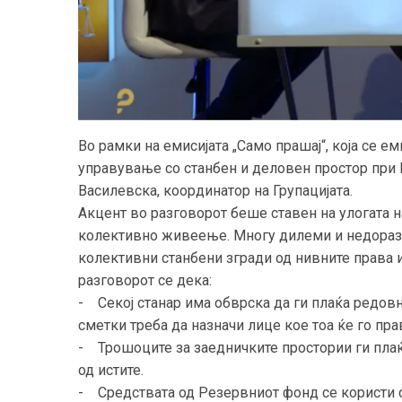
Во рамки на емисијата „Само прашај“, која се е
управување со станбен и деловен простор при
Василевска, координатор на Групацијата.
Акцент во разговорот беше ставен на улогата н
колективно живеење. Многу дилеми и недоразби
колективни станбени згради од нивните права 
разговорот се дека:
- Секој станар има обврска да ги плаќа редовн
сметки треба да назначи лице кое тоа ќе го пр
- Трошоците за заедничките простории ги плаќа
од истите.
- Средствата од Резервниот фонд се користи с