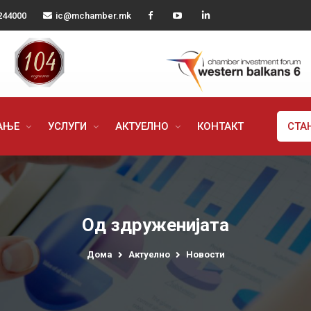
244000
ic@mchamber.mk
РАЊЕ
УСЛУГИ
АКТУЕЛНО
КОНТАКТ
СТА
Од здруженијата
Дома
Актуелно
Новости