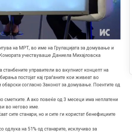
митува на МРТ, во име на Групацијата за домување и
 Комората учествуваше Даниела Михајловска
а станбените управители во вкупниот концепт на
рања постојат кај граѓаните кои живеат во
и обврски согласно Законот за домување. Поентите од
о сметките. А ако повеќе од 3 месеци има неплатени
ави во негово име.
ат сите станари, но и сите ги користат бенефициите
о одлука на 51% од станарите, исклучиво за