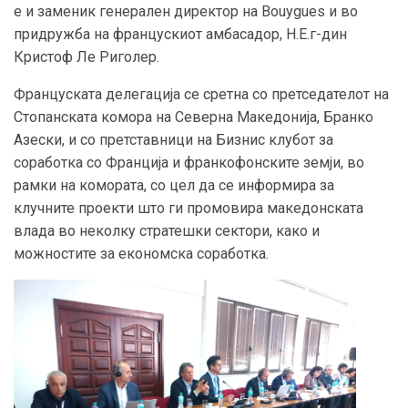
е и заменик генерален директор на Bouygues и во
придружба на францускиот амбасадор, Н.Е.г-дин
Кристоф Ле Риголер.
Француската делегација се сретна со претседателот на
Стопанската комора на Северна Македонија, Бранко
Азески, и со претставници на Бизнис клубот за
соработка со Франција и франкофонските земји, во
рамки на комората, со цел да се информира за
клучните проекти што ги промовира македонската
влада во неколку стратешки сектори, како и
можностите за економска соработка.