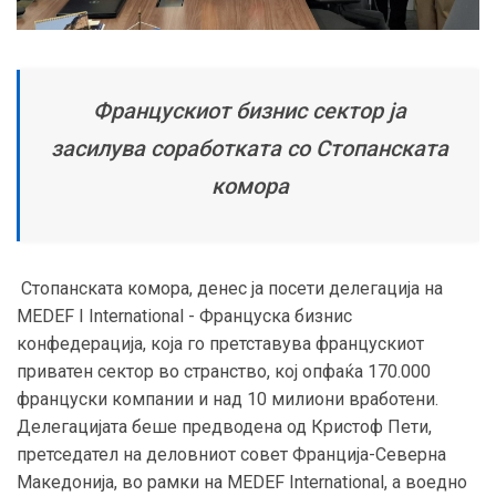
Францускиот бизнис сектор ја
засилува соработката со Стопанската
комора
Стопанската комора, денес ја посети делегација на
MEDEF I International - Француска бизнис
конфедерација, која го претставува францускиот
приватен сектор во странство, кој опфаќа 170.000
француски компании и над 10 милиони вработени.
Делегацијата беше предводена од Кристоф Пети,
претседател на деловниот совет Франција-Северна
Македонија, во рамки на MEDEF International, а воедно