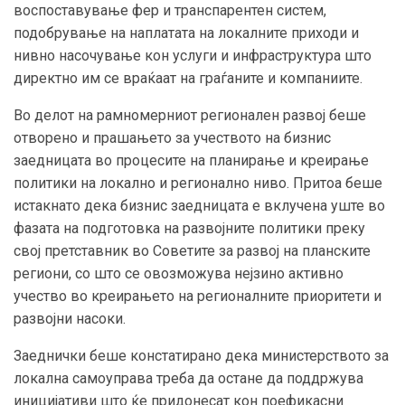
воспоставување фер и транспарентен систем,
подобрување на наплатата на локалните приходи и
нивно насочување кон услуги и инфраструктура што
директно им се враќаат на граѓаните и компаниите.
Во делот на рамномерниот регионален развој беше
отворено и прашањето за учеството на бизнис
заедницата во процесите на планирање и креирање
политики на локално и регионално ниво. Притоа беше
истакнато дека бизнис заедницата е вклучена уште во
фазата на подготовка на развојните политики преку
свој претставник во Советите за развој на планските
региони, со што се овозможува нејзино активно
учество во креирањето на регионалните приоритети и
развојни насоки.
Заеднички беше констатирано дека министерството за
локална самоуправа треба да остане да поддржува
иницијативи што ќе придонесат кон поефикасни