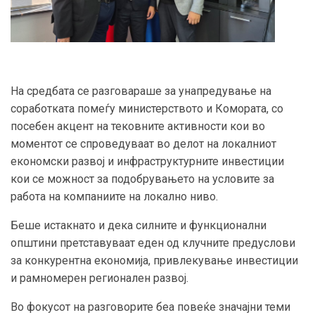
На средбата се разговараше за унапредување на
соработката помеѓу министерството и Комората, со
посебен акцент на тековните активности кои во
моментот се спроведуваат во делот на локалниот
економски развој и инфраструктурните инвестиции
кои се можност за подобрувањето на условите за
работа на компаниите на локално ниво.
Беше истакнато и дека силните и функционални
општини претставуваат еден од клучните предуслови
за конкурентна економија, привлекување инвестиции
и рамномерен регионален развој.
Во фокусот на разговорите беа повеќе значајни теми