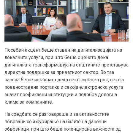
Посебен акцент беше ставен на дигитализацијата на
локалните услуги, при што беше оценето дека
дигиталната трансформација на општините претставува
директна поддршка за приватниот сектор. Во таа
насока беше истакнато дека секој скратен рок, секоја
поедноставена постапка и секоја електронска услуга
значат поефикасни институции и подобра деловна
клима за компаниите.
На средбата се разговараше и за активностите
поврзани со ажурирање на базите на даночни
обврзници, при што беше потенцирана важноста од