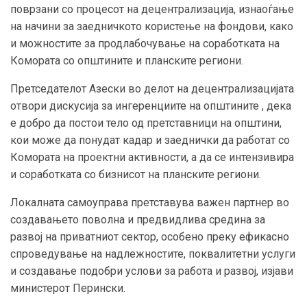
поврзани со процесот на децентрализација, изнаоѓање
на начини за заедничкото користење на фондови, како
и можностите за продлабочување на соработката на
Комората со општините и планските региони.
Претседателот Азески во делот на децентрализацијата
отвори дискусија за ингеренциите на општините , дека
е добро да постои тело од претставници на општини,
кои може да понудат кадар и заеднички да работат со
Комората на проектни активности, а да се интензивира
и соработката со бизнисот на планските региони.
Локалната самоуправа претставува важен партнер во
создавањето поволна и предвидлива средина за
развој на приватниот сектор, особено преку ефикасно
спроведување на надлежностите, поквалитетни услуги
и создавање подобри услови за работа и развој, изјави
министерот Перински.