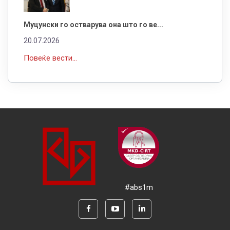
Муцунски го остварува она што го ве...
20.07.2026
Повеќе вести...
#abs1m