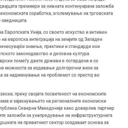
двајцата премиери за нивната континуирана заложба
 економската соработка, зголемување на трговската
-заедницата.
а Европската Унија, со своето искуство и активен
на европска интеграција на земјите од Западен
пренесувајќи знаење, практики и стандарди кои
пското законодавство и деловна култура.
врски помеѓу двете држави е потврдена и со
на можноста за издавање долгорочни визи за
а за надминување на проблемот со престој во
зески, преку својата посветеност на економските
има и зајакнувањето на регионалните економски
епублика Северна Македонија како доверлив партнер
вите заложби за унапредување на инфраструктурната
дршката на приватниот сектор создаваат основа за