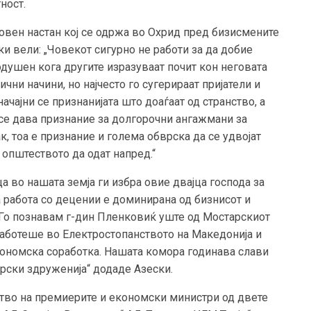
ност.
овен настан кој се одржа во Охрид пред бизисмените
ки вели: „Човекот сигурно не работи за да добие
душен кога другите изразуваат почит кон неговата
чни начини, но најчесто го сугерираат пријатели и
ачајни се признанијата што доаѓаат од странство, а
 се дава признание за долгорочни ангажмани за
, тоа е признание и голема обврска да се удвојат
општеството да одат напред.“
а во нашата земја ги избра овие двајца господа за
а работа со децении е доминирана од бизнисот и
„ Го познавам г-дин Пленковиќ уште од Мостарскиот
работеше во Електростопанството на Македонија и
економска соработка. Нашата комора годинава слави
орски здруженија“ додаде Азески.
ство на премиерите и економски министри од двете