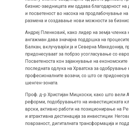
бизнис-заедницата им оддава благодарност на 
и посветеност во насока на продлабочување на
размена и создавање нови можности за бизнис
Андреј Пленковиќ, како лидер на земја членка н
ангажман дава значајна поддршка на процесите 
Балкан, вклучувајќи ја и Северна Македонија, 
придонесуваат за побрзо усогласување со евро
Посветеноста кон зајакнување на економските 
последната одлука на Хрватска за одобрување 
професионалните возачи, со што се придонесув
шенген-зоната.
Проф. д-р Христијан Мицкоски, како што вели А
реформи, подобрувањето на инвестициската кл
врски, активно работи на позиционирање на Р
и атрактивна дестинација за инвестиции. Него
поврзаност, дигиталната трансформација и под