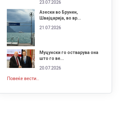
23.07.2026
Азески во Брунен,
Швајцарија, во вр...
21.07.2026
Муцунски го остварува она
што го ве...
20.07.2026
Повеќе вести...