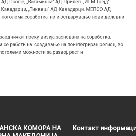
 АД Скопје, „Витаминка“ АД Прилеп, „ИГМ Трејд“
“ Кавадарци, „Тиквеш“ АД Кавадарци, МЕПСО АД
за поголема соработка, но и остварување нови деловни
заеднички, преку визија заснована на соработка,
а се работи на создавање на поинтегриран регион, во
поголеми можности за развој, раст и
АНСКА КОМОРА НА
Контакт информац
РНА МАКЕДОНИЈА