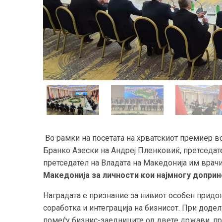
Во рамки на посетата на хрватскиот премиер в
Бранко Азески на Андреј Пленковиќ, претседате
претседател на Владата на Македонија им врач
Македонија за личности кои најмногу доприн
Наградата е признание за нивиот особен прид
соработка и интеграција на бизнисот. При доде
помеѓу бизнис-заедниците од двете држави, пр