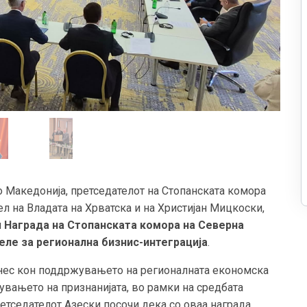
о Македонија, претседателот на Стопанската комора
л на Владата на Хрватска и на Христијан Мицкоски,
и
Награда на Стопанската комора на Северна
еле за регионална бизнис-интеграција
.
онес кон поддржувањето на регионалната економска
лувањето на признанијата, во рамки на средбата
етседателот Азески посочи дека со оваа награда