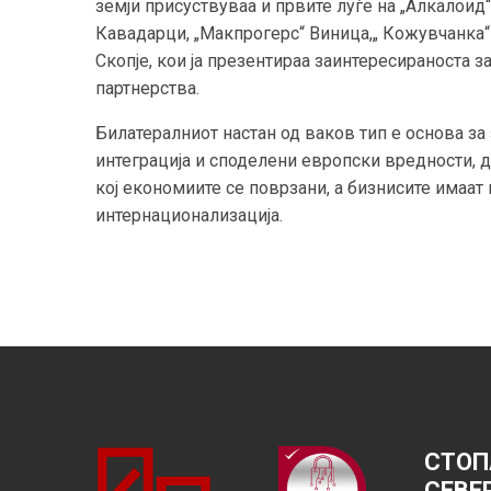
земји присуствуваа и првите луѓе на „Алкалоид“
Кавадарци, „Макпрогерс“ Виница,„ Кожувчанка
Скопје, кои ја презентираа заинтересираноста 
партнерства.
Билатералниот настан од ваков тип е основа за 
интеграција и споделени европски вредности, д
кој економиите се поврзани, а бизнисите имаат 
интернационализација.
СТОП
СЕВЕ