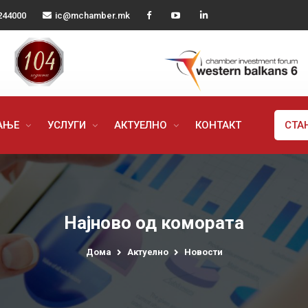
244000
ic@mchamber.mk
РАЊЕ
УСЛУГИ
АКТУЕЛНО
КОНТАКТ
СТА
Најново од комората
Дома
Актуелно
Новости