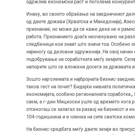
одржлив економски раст и поголема конкурент
Инаку, во своето обраќање на заедничкиот дел
од двете држави (Хрватска и Македонија), Азес
признание, но може да се каже дека не е рамно
работа. Признанието доаѓа неочекувано на разли
следбеници кои знаат што значи тоа. Особено зн
најмногу од деловни здруженија. На овој начин
подобрување на соработката меѓу земјите. Сепак
напорите што се вложени досега за државата и 
Зошто најголемата и најбројната бизнис-заедниц
таков гест на почит? Бидејќи нивната политичк
економијата, особено регионалната соработка.
саем, а г-дин Мицкоски уште од времето кога 
отсекогаш се залагал за развој на бизнисот и 
104-годишнина и е членка на сите светски ком
На бизнис-средбата меѓу двете земји во прису