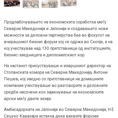
Продлабочувањето на економската соработка меѓу
Северна Македонија и Јапонија и создавањето нови
можности за деловни партнерства беа во фокусот на
вчерашниот бизнис форум кој се одржа во Скопје, а на
кој учествуваа над 130 претставници од институциите,
бизнис-заедницата и дипломатскиот кор.
На настанот присуствуваше и извршниот директор на
Стопанската комора на Северна Македонија, Антони
Пешев, кој заедно со претставници на домашните
компании учествуваше во разговорите и деловните
средби насочени кон зајакнување на економските
врски меѓу двете земји.
Амбасадорката на Јапонија во Северна Македонија, Н.Е
Сецуко Кавахара истакна дека ваквите форуми