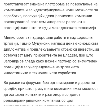
претставуваат значајна платформа за поврзување на
компаниите и за идентификување нови можности за
соработка, посочувајќи дека јапонските компании
покажуваат сè поголем интерес за регионот и
потенцијалите што ги нуди македонската економија.
Министерот за надворешни работи и надворешна
трговија, Тимчо Муцунски, нагласи дека економската
дипломатија и привлекувањето странски инвестиции
остануваат меѓу приоритетите на Владата, при што
Јапонија се гледа како важен партнер со значителен
потенцијал за унапредување на трговијата,
инвестициите и технолошката соработка.
Во рамки на форумот беа организирани и директни
средби, при што присутните компании имаа можност
да остварат контакти и разговори со девет
реномирани јапонски компании, со цел