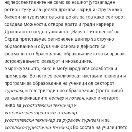
најперспективните не само за нашиот југозападен
регион, туку и за целата држава. Охрид и Струга како
бисери на туризмот се жив доказ за тоа како секторот
создава можности, отвора врати и гради кариери.
Државното средно училиште „Ванчо Питошески“ од
Охрид претставува регионален центар за стручно
образование и обука чии основни дејности се
формалното образование, образованието за возрасни,
истражувањето, развојот и иновациите,
вмрежувањето, како и меѓународната соработка и
промоција. Во него се реализираат наставни планови и
програми за образование на ученици од секторот
туризам
, и тоа: тригодишно образование (трето ниво)
за квалификациите
келнер
и
готвач
, како и четврто
ниво за
угостителски техничар
и
хотелско-ресторантски техничар
,
угостителски техничар за рурален туризам
и за
хотелско-туристички техничар
.Во состав на училиштето