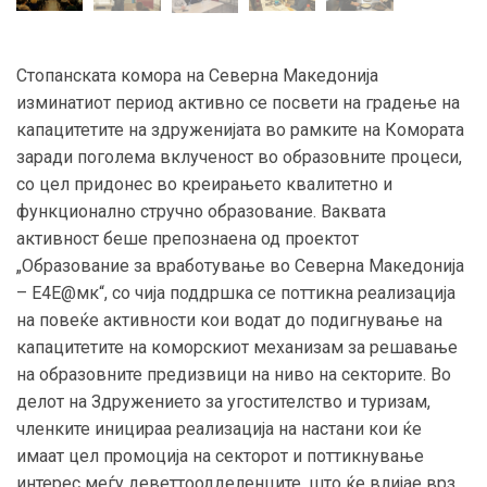
Стопанската комора на Северна Македонија
изминатиот период активно се посвети на градење на
капацитетите на здруженијата во рамките на Комората
заради поголема вклученост во образовните процеси,
со цел придонес во креирањето квалитетно и
функционално стручно образование. Ваквата
активност беше препознаена од проектот
„Образование за вработување во Северна Македонија
– Е4Е@мк“, со чија поддршка се поттикна реализација
на повеќе активности кои водат до подигнување на
капацитетите на коморскиот механизам за решавање
на образовните предизвици на ниво на секторите. Во
делот на Здружението за угостителство и туризам,
членките иницираа реализација на настани кои ќе
имаат цел промоција на секторот и поттикнување
интерес меѓу деветтоодделенците, што ќе влијае врз