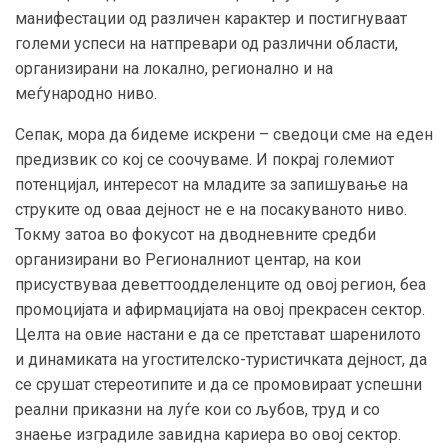
манифестации од различен карактер и постигнуваат
големи успеси на натпревари од различни области,
организирани на локално, регионално и на
меѓународно ниво.
Сепак, мора да бидеме искрени – сведоци сме на еден
предизвик со кој се соочуваме. И покрај големиот
потенцијал, интересот на младите за запишување на
струките од оваа дејност не е на посакуваното ниво.
Токму затоа во фокусот на дводневните средби
организирани во Регионалниот центар, на кои
присуствуваа деветтоодделенците од овој регион, беа
промоцијата и афирмацијата на овој прекрасен сектор.
Целта на овие настани е да се претстават шаренилото
и динамиката на угостителско-туристичката дејност, да
се срушат стереотипите и да се промовираат успешни
реални приказни на луѓе кои со љубов, труд и со
знаење изградиле завидна кариера во овој сектор.