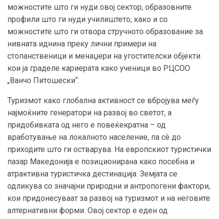
можностите што ги нуди овој сектор, образовните
профили што ги нуди училиштето, како и со
можностите што ги отвора стручното образование за
нивната иднина преку лични примери на
стопанственици и менаџери на угостителски објекти
кои ја граделе кариерата како ученици во РЦСОО
„Ванчо Питошески“.
Туризмот како глобална активност се вбројува меѓу
најмоќните генератори на развој во светот, а
придобивката од него е повеќекратна – од
вработување на локалното население, па сѐ до
приходите што ги остварува. На европскиот туристички
пазар Македонија е позиционирана како посебна и
атрактивна туристичка дестинација. Земјата се
одликува со значајни природни и антропогени фактори,
кои придонесуваат за развој на туризмот и на неговите
алтернативни форми. Овој сектор е еден од