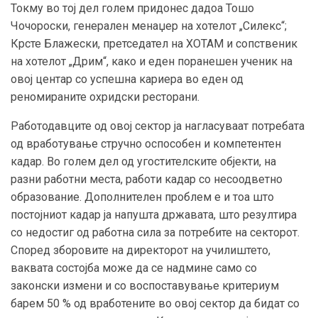
Токму во тој дел голем придонес дадоа Тошо
Чочороски, генерален менаџер на хотелот „Силекс“;
Крсте Блажески, претседател на ХОТАМ и сопственик
на хотелот „Дрим“, како и еден поранешен ученик на
овој центар со успешна кариера во еден од
реномираните охридски ресторани.
Работодавците од овој сектор ја нагласуваат потребата
од вработување стручно оспособен и компетентен
кадар. Во голем дел од угостителските објекти, на
разни работни места, работи кадар со несоодветно
образование. Дополнителен проблем е и тоа што
постојниот кадар ја напушта државата, што резултира
со недостиг од работна сила за потребите на секторот.
Според зборовите на директорот на училиштето,
ваквата состојба може да се надмине само со
законски измени и со воспоставување критериум
барем 50 % од вработените во овој сектор да бидат со