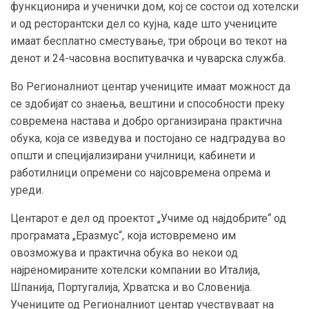
функционира и ученички дом, кој се состои од хотелски
и од ресторантски дел со кујна, каде што учениците
имаат бесплатно сместување, три оброци во текот на
денот и 24-часовна воспитувачка и чуварска служба.
Во Регионалниот центар учениците имаат можност да
се здобијат со знаења, вештини и способности преку
современа настава и добро организирана практична
обука, која се изведува и постојано се надградува во
општи и специјализирани училници, кабинети и
работилници опремени со најсовремена опрема и
уреди.
Центарот е дел од проектот „Учиме од најдобрите“ од
програмата „Еразмус“, која истовремено им
овозможува и практична обука во некои од
најреномираните хотелски компании во Италија,
Шпанија, Португалија, Хрватска и во Словенија.
Учениците од Регионалниот центар учествуваат на