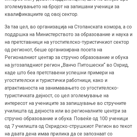
зголемувањето на бројот на запишани ученици за
квалификациите од овој сектор.
За таа цел, во организација на Стопанската комора, а со
поддршка на Министерството за образование и наука и
на претставници на угостителско-туристичкиот сектор
од регионот, беше организирана посета на
Регионалниот центар за стручно образование и обука
на југозападниот регион „Ванчо Питошески“ во Охрид,
каде што беа претставени успешни примери на
угостителски и туристички работници, како и
атрактивноста на занимавањето со угостителско-
туристичката дејност, со цел зголемување на
интересот на учениците за запишување во стручните
училишта од дејноста или во регионалните центри за
стручно образование и обука. Повеќе од 100 ученици
од 7 училишта од Охридско-струшкиот Регион во текот
на двата дена имаа прилика да се запознаат со