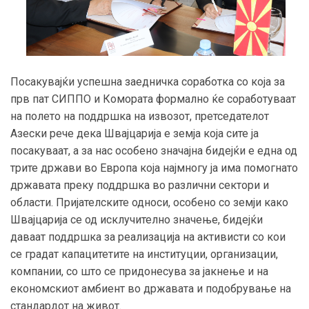
Посакувајќи успешна заедничка соработка со која за
прв пат СИППО и Комората формално ќе соработуваат
на полето на поддршка на извозот, претседателот
Азески рече дека Швајцарија е земја која сите ја
посакуваат, а за нас особено значајна бидејќи е една од
трите држави во Европа која најмногу ја има помогнато
државата преку поддршка во различни сектори и
области. Пријателските односи, особено со земји како
Швајцарија се од исклучително значење, бидејќи
даваат поддршка за реализација на активисти со кои
се градат капацитетите на институции, организации,
компании, со што се придонесува за јакнење и на
економскиот амбиент во државата и подобрување на
стандардот на живот.