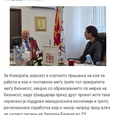
За Комората, извозот е клучното прашање на кое се
работи и кое е поставено меѓу трите топ приоритети
меѓу бизнисот, заедно со образованието по мерка на
бизнисот, каде Швајцарија преку друг проект исто така
сериозно ја поддржа македонската економија и трето,
регионалната соработка која е чекор напред пред влез
на целиот регион на Западен Балкна во ЕУ