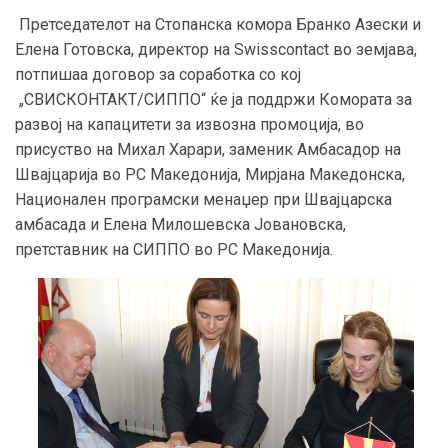
Претседателот на Стопанска комора Бранко Азески и
Елена Готовска, директор на Swisscontact во земјава,
потпишаа договор за соработка со кој
„СВИСКОНТАКТ/СИППО“ ќе ја поддржи Комората за
развој на капацитети за извозна промоција, во
присуство на Михал Харари, заменик Амбасадор на
Швајцарија во РС Македонија, Мирјана Македонска,
Национален програмски менаџер при Швајцарска
амбасада и Елена Милошевска Јовановска,
претставник на СИППО во РС Македонија.