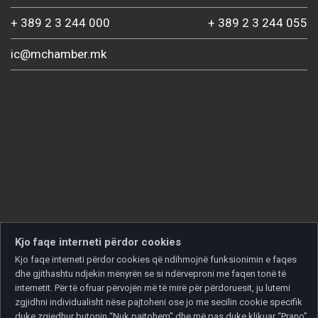
+ 389 2 3 244 000
+ 389 2 3 244 055
ic@mchamber.mk
Kjo faqe interneti përdor cookies
Kjo faqe interneti përdor cookies që ndihmojnë funksionimin e faqes
dhe gjithashtu ndjekin mënyrën se si ndërveproni me faqen tonë të
internetit. Për të ofruar përvojën më të mirë për përdoruesit, ju lutemi
zgjidhni individualisht nëse pajtoheni ose jo me secilin cookie specifik
duke zgjedhur butonin “Nuk pajtohem” dhe më pas duke klikuar “Prano”.