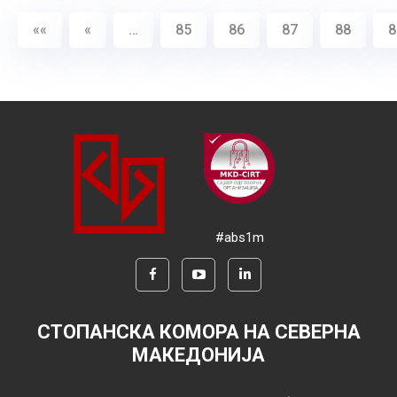
««
«
…
85
86
87
88
8
#abs1m
СТОПАНСКА КОМОРА НА СЕВЕРНА
МАКЕДОНИЈА