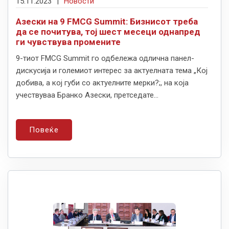
15.11.2023
|
Новости
Азески на 9 FMCG Summit: Бизнисот треба
да се почитува, тој шест месеци однапред
ги чувствува промените
9-тиот FMCG Summit го одбележа одлична панел-
дискусија и големиот интерес за актуелната тема „Кој
добива, а кој губи со актуелните мерки?;, на која
учествуваа Бранко Азески, претседате...
Повеќе