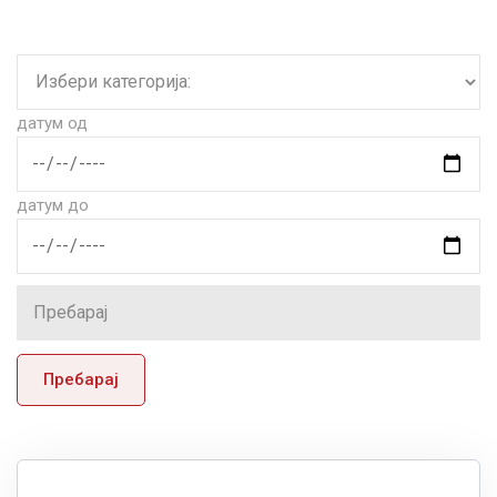
датум од
датум до
Пребарај