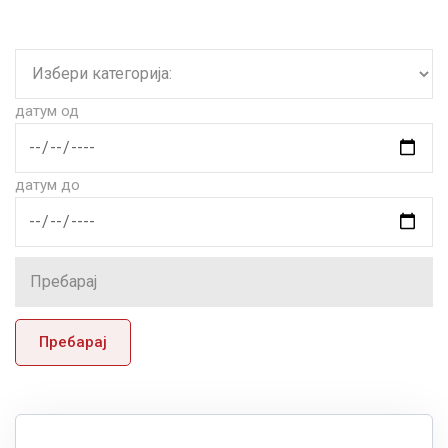
датум од
датум до
Пребарај