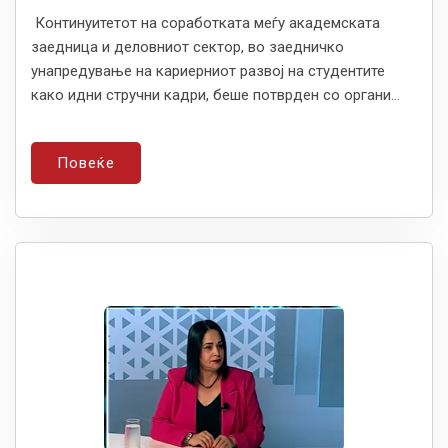
Континуитетот на соработката меѓу академската
заедница и деловниот сектор, во заедничко
унапредување на кариерниот развој на студентите
како идни стручни кадри, беше потврден со органи...
Повеќе