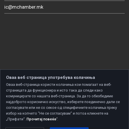
ic@mchamber.mk
Оваа веб страница употребува колачиња
Оваа веб-страница користи колачиња кои помагаат на веб-
страницата да функционира и исто така да следи како
комуницирате со нашата веб-страница. За да го обезбедиме
најдоброто корисничко искуство, изберете поединечно дали се
согласувате или не со секое од специфичните колачиња преку
избор на копчето "Не се согласувам" и потоа кликнете на
„Прифати“.
Прочитај повеќе'
.
Copyright © 2026 Developed by
Unet
. All rights reserved.