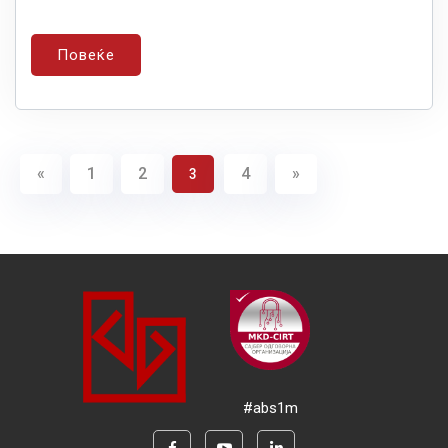
Повеќе
«
1
2
4
»
3
#abs1m