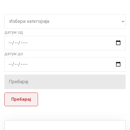
датум од
датум до
Пребарај