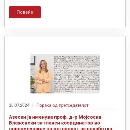
Повеќе
30.07.2024
|
Порака од претседателот
Азески ја именува проф. д-р Мојсоска
Блажевски за главен координатор во
спроведување на договорот за соработка