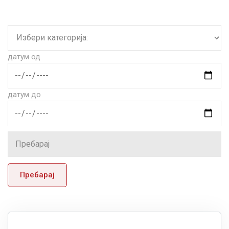
датум од
датум до
Пребарај