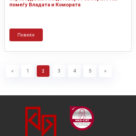
помеѓу Владата и Комората
Повеќе
«
1
3
4
5
»
2