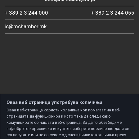
+ 389 2 3 244 000
+ 389 2 3 244 055
ic@mchamber.mk
Оваа веб страница употребува колачиња
Оваа веб-страница користи колачиња кои помагаат на веб-
страницата да функционира и исто така да следи како
комуницирате со нашата веб-страница. За да го обезбедиме
најдоброто корисничко искуство, изберете поединечно дали се
согласувате или не со секое од специфичните колачиња преку