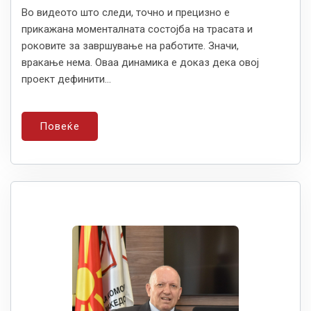
Во видеото што следи, точно и прецизно е
прикажана моменталната состојба на трасата и
роковите за завршување на работите. Значи,
вракање нема. Оваа динамика е доказ дека овој
проект дефинити...
Повеќе