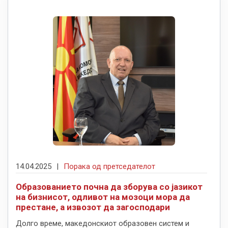
14.04.2025
|
Порака од претседателот
Образованието почна да зборува со јазикот
на бизнисот, одливот на мозоци мора да
престане, а извозот да загосподари
Долго време, македонскиот образовен систем и