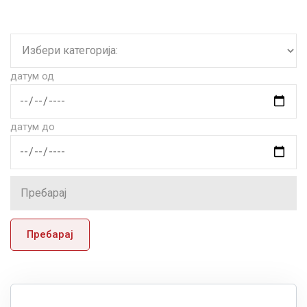
датум од
датум до
Пребарај