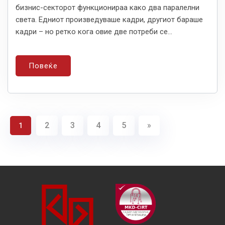
бизнис-секторот функционираа како два паралелни
света. Едниот произведуваше кадри, другиот бараше
кадри – но ретко кога овие две потреби се...
Повеќе
2
3
4
5
»
1