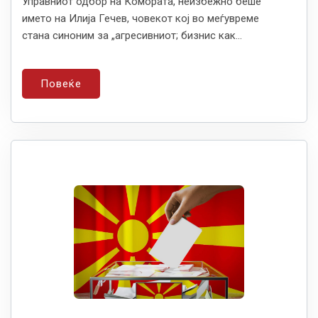
Управниот одбор на Комората, неизбежно беше
името на Илија Гечев, човекот кој во меѓувреме
стана синоним за „агресивниот; бизнис как...
Повеќе