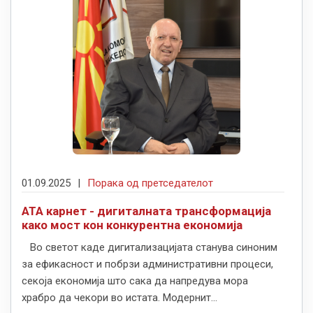
01.09.2025
|
Порака од претседателот
АТА карнет - дигиталната трансформација
како мост кон конкурентна економија
Во светот каде дигитализацијата станува синоним
за ефикасност и побрзи административни процеси,
секоја економија што сака да напредува мора
храбро да чекори во истата. Модернит...