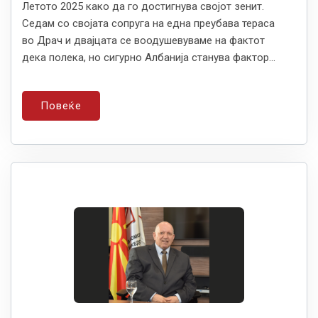
Летото 2025 како да го достигнува својот зенит.
Седам со својата сопруга на една преубава тераса
во Драч и двајцата се воодушевуваме на фактот
дека полека, но сигурно Албанија станува фактор...
Повеќе