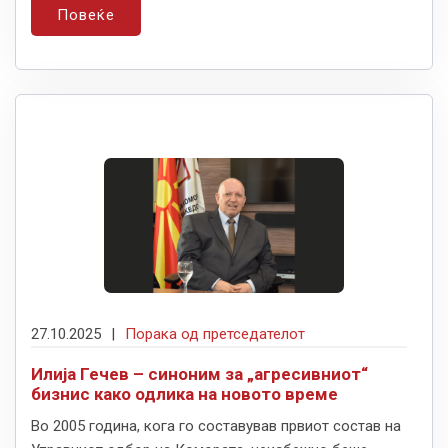
Повеќе
27.10.2025
|
Порака од претседателот
Илија Гечев – синоним за „агресивниот“
бизнис како одлика на новото време
Во 2005 година, кога го составував првиот состав на