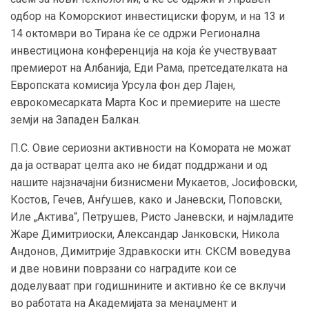
одбор на Коморскиот инвестициски форум, и на 13 и
14 октомври во Тирана ќе се одржи Регионална
инвестициона конференција на која ќе учествуваат
премиерот на Албанија, Еди Рама, претседателката на
Европската комисија Урсула фон дер Лајен,
еврокомесарката Марта Кос и премиерите на шесте
земји на Западен Балкан.
П.С. Овие сериозни активности на Комората не можат
да ја остварат целта ако не бидат поддржани и од
нашите најзначајни бизнисмени Мукаетов, Јосифовски,
Костов, Гечев, Анѓушев, како и Јаневски, Поповски,
Иле „Актива“, Петрушев, Ристо Јаневски, и најмладите
Жаре Димитриоски, Александар Јанковски, Никола
Андонов, Димитрије Здравкоски итн. СКСМ воведува
и две новини поврзани со наградите кои се
доделуваат при годишнините и активно ќе се вклучи
во работата на Академијата за менаџмент и