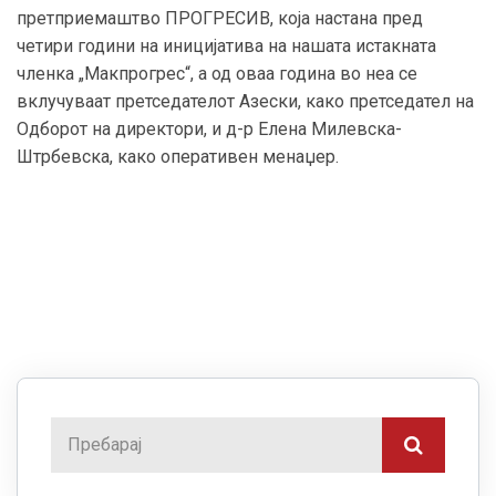
претприемаштво ПРОГРЕСИВ, која настана пред
четири години на иницијатива на нашата истакната
членка „Макпрогрес“, а од оваа година во неа се
вклучуваат претседателот Азески, како претседател на
Одборот на директори, и д-р Елена Милевска-
Штрбевска, како оперативен менаџер.