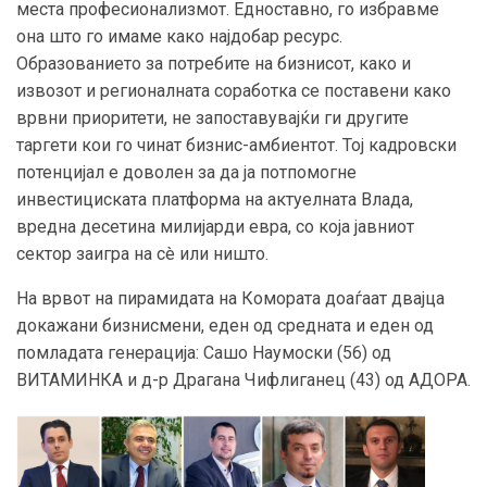
места професионализмот. Едноставно, го избравме
она што го имаме како најдобар ресурс.
Образованието за потребите на бизнисот, како и
извозот и регионалната соработка се поставени како
врвни приоритети, не запоставувајќи ги другите
таргети кои го чинат бизнис-амбиентот. Тој кадровски
потенцијал е доволен за да ја потпомогне
инвестициската платформа на актуелната Влада,
вредна десетина милијарди евра, со која јавниот
сектор заигра на сè или ништо.
На врвот на пирамидата на Комората доаѓаат двајца
докажани бизнисмени, еден од средната и еден од
помладата генерација: Сашо Наумоски (56) од
ВИТАМИНКА и д-р Драгана Чифлиганец (43) од АДОРА.