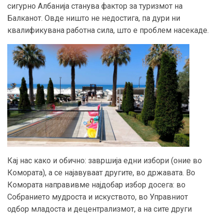
сигурно Албанија станува фактор за туризмот на
Балканот. Овде ништо не недостига, па дури ни
квалификувана работна сила, што е проблем насекаде.
Кај нас како и обично: завршија едни избори (оние во
Комората), а се најавуваат другите, во државата. Во
Комората направивме најдобар избор досега: во
Собранието мудроста и искуството, во Управниот
одбор младоста и децентрализмот, а на сите други