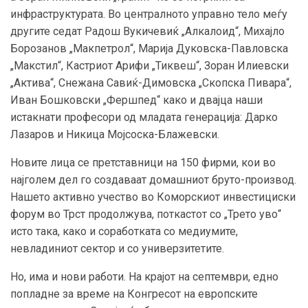
инфраструктурата. Во централното управно тело меѓу
другите седат Радош Вукичевиќ „Алкалоид“, Михајло
Борозанов „Макпетрол“, Марија Дуковска-Павловска
„Макстил“, Кастриот Арифи „Тиквеш“, Зоран Илиевски
„Актива“, Снежана Савиќ-Димовска „Скопска Пивара“,
Иван Бошковски „Фершпед“ како и двајца наши
истакнати професори од младата генерација: Дарко
Лазаров и Никица Мојсоска-Блажевски.
Новите лица се претставници на 150 фирми, кои во
најголем дел го создаваат домашниот бруто-производ.
Нашето активно учество во Коморскиот инвестициски
форум во Трст продолжува, поткастот со „Трето уво“
исто така, како и соработката со медиумите,
невладиниот сектор и со универзитетите.
Но, има и нови работи. На крајот на септември, едно
попладне за време на Конгресот на европските