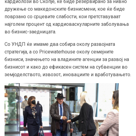
кардиолози во Скопје, ќе биде резервирано за нивно
дружење со македонските бизнисмени, кое ќе биде
поврзано со срцевите слабости, кои претставуваат
најголем процент од кардиоваскуларните заболувања
во бизнис-заедницата.
Со УНДП ќе имаме два собира околу развојната
стратегија, а со Pricewaterhouse околу семејните
бизниси, значењето на владините агенции за развој на
бизнисот и како до ефикасен систем на субвенции во
земјоделството, извозот, иновациите и вработувањето.