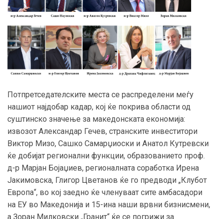
Потпретседателските места се распределени меѓу
нашиот најдобар кадар, кој ќе покрива области од
суштинско значење за македонската економија:
извозот Александар Гечев, странските инвеститори
Виктор Мизо, Сашко Самарџиоски и Анатол Кутревски
ќе добијат регионални функции, образованието проф.
д-р Марјан Бојаџиев, регионалната соработка Ирена
Јакимовска, Глигор Цветанов ќе го предводи „Клубот
Европа“, во кој заедно ќе членуваат сите амбасадори
на ЕУ во Македонија и 15-ина наши врвни бизнисмени,
а Зоран Милковски „Гранит“ ќе се погрижи за