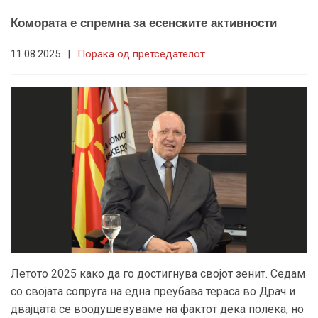
Комората е спремна за есенските активности
11.08.2025
|
Порака од претседателот
Летото 2025 како да го достигнува својот зенит. Седам
со својата сопруга на една преубава тераса во Драч и
двајцата се воодушевуваме на фактот дека полека, но