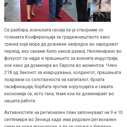
Се разбира, есенската сесија ќе ја отвориме со
големата Конференција за градежништвото како
гранка која мора да доживее напредок во наредниот
период, ако сакаме било каков развој. Непланирано во
фокусот се најде и прашањето за воената индустрија,
кое како да доминира во Европа во моментов. Член
218 од Законот за извршување, холдингот, прашањата
поврзани со сопственоста на капиталот, брзата
гасификација, борбата против корупцијата и сивата
економија се, исто така, теми кои ќе доминираат во
нашата работа.
Активностите на регионален план започнуваат на 9 и 10
септември во Зеница каде има редовен регионален
саем за нови технологии, а ќе се одржи и Управен