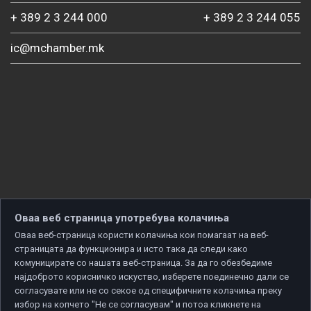
+ 389 2 3 244 000
+ 389 2 3 244 055
ic@mchamber.mk
Оваа веб страница употребува колачиња
Оваа веб-страница користи колачиња кои помагаат на веб-
страницата да функционира и исто така да следи како
комуницирате со нашата веб-страница. За да го обезбедиме
најдоброто корисничко искуство, изберете поединечно дали се
согласувате или не со секое од специфичните колачиња преку
избор на копчето "Не се согласувам" и потоа кликнете на