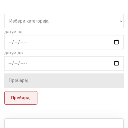
датум од
датум до
Пребарај