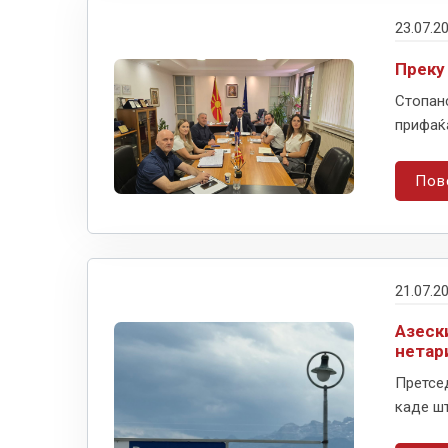
23.07.2
Преку
Стопанс
прифаќа
Пов
21.07.2
Азески
нетар
Претсед
каде шт