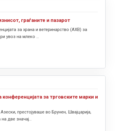
знисот, граѓаните и пазарот
цијата за храна и ветеринарство (АХВ) за
 увоз на млеко ...
на конференцијата за трговските марки и
зески, престојуваше во Брунен, Швајцарија,
а две значај...