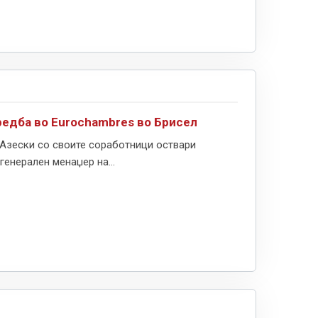
редба во Еurochambres во Брисел
Азески со своите соработници оствари
генерален менаџер на...