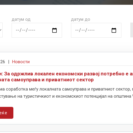
датум од
датум до
026
|
Новости
и: За одржлив локален економски развој потребно е 
ната самоуправа и приватниот сектор
ма соработка меѓу локалната самоуправа и приватниот сектор, 
тување на туристичкиот и економскиот потенцијал на општина 
еќе