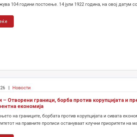
ува 104 години постоење. 14 јули 1922 година, на овој датум со 
еќе
026
|
Новости
и – Отворени граници, борба против корупцијата и пр
рентна економија
ето на границите, борбата против корупцијата и сивата економ
итетот на правните прописи остануваат клучни приоритети на ма