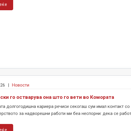
еќе
026
|
Новости
ски го остварува она што го вети во Комората
ата долгогодишна кариера речиси секогаш сум имал контакт со 
рството за надворешни работи ми беа неспорни: дека се работи
еќе