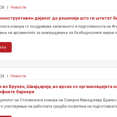
026
|
Новости
 конструктивен дијалог до решенија што ги штитат би
ката комора го поздравува залагањето и подготвеноста на Аген
ње на аргументите за унапредување на безбедносните мерки при
еќе
026
|
Новости
 во Брунен, Швајцарија, во врска со организацијата 
ифните бариери
ателот на Стопанската комора на Северна Македонија, Бранко А
о учествуваше на работната средба посветена на подготовката н