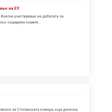
ање на ЕУ
Азески учествуваше на дебатата за
ко-социјален комите...
сликата за Стопанската комора, која денеска