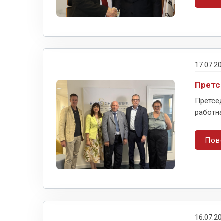
17.07.2
Претс
Претсе
работна
Пов
16.07.2