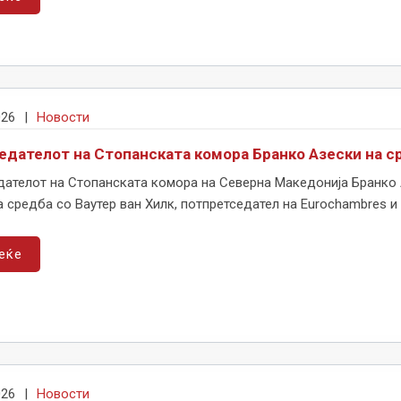
026
|
Новости
едателот на Стопанската комора Бранко Азески на с
дателот на Стопанската комора на Северна Македонија Бранко 
 средба со Ваутер ван Хилк, потпретседател на Eurochambres и 
еќе
026
|
Новости