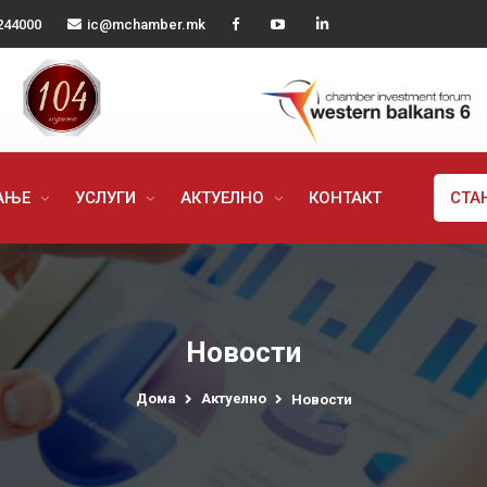
244000
ic@mchamber.mk
РАЊЕ
УСЛУГИ
АКТУЕЛНО
КОНТАКТ
СТА
Новости
Дома
Актуелно
Новости