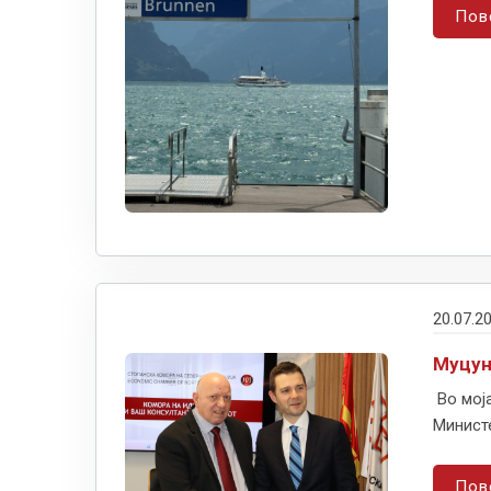
Пов
20.07.2
Муцун
Во мој
Министе
Пов