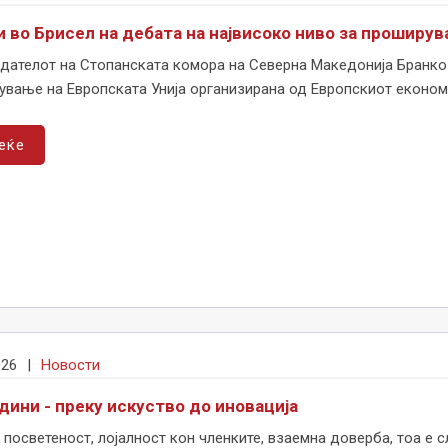
и во Брисел на дебата на највисоко ниво за проширув
дателот на Стопанската комора на Северна Македонија Бранко 
вање на Европската Унија организирана од Европскиот економс
еќе
026
|
Новости
дини - преку искуство до иновација
 посветеност, лојалност кон членките, взаемна доверба, тоа е 