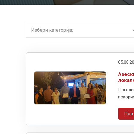
05.08.2
Азеск
локал
Поголе
искорис
Пов