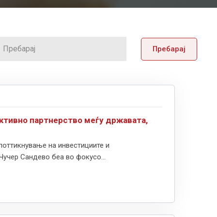
Пребарај
активно партнерство меѓу државата,
поттикнување на инвестициите и
Чучер Сандево беа во фокусо...