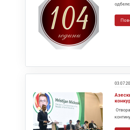
одбележ
Пов
03.07.2
Азеск
конку
Отворањ
контину