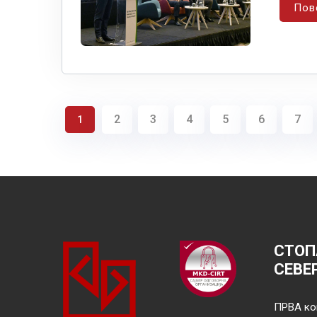
Пов
2
3
4
5
6
7
1
СТОП
СЕВЕ
ПРВА ко