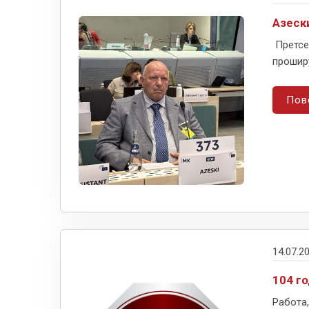
Азеск
Претсе
проширу
Пов
14.07.2
104 го
Работа,