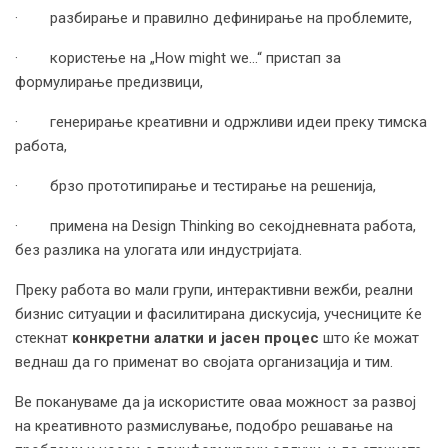
· разбирање и правилно дефинирање на проблемите,
· користење на „How might we...“ пристап за
формулирање предизвици,
· генерирање креативни и одржливи идеи преку тимска
работа,
· брзо прототипирање и тестирање на решенија,
· примена на Design Thinking во секојдневната работа,
без разлика на улогата или индустријата.
Преку работа во мали групи, интерактивни вежби, реални
бизнис ситуации и фасилитирана дискусија, учесниците ќе
стекнат
конкретни алатки и јасен процес
што ќе можат
веднаш да го применат во својата организација и тим.
Ве покануваме да ја искористите оваа можност за развој
на креативното размислување, подобро решавање на