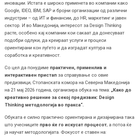
иновации. Истата е широко применета во компании како
Google, IDEO, IBM, SAP и бројни организации од различни
индустрии – од ИТ и финансии, до HR, маркетинг и јавен
сектор. И во Македонија, интересот за Design Thinking
расте, особено кај компании кои сакаат да донесуваат
подобри одлуки, да креираат услуги и процеси
ориентирани кон луѓето и да изградат култура на
соработка и креативност.
Со цел да понудиме
практичен, применлив и
интерактивен пристап
за справување со овие
предизвици, Стопанската комора на Северна Македонија
на 21 мај 2026 година, организира обука на тема:
„Како до
креативно решение за секој предизвик: Design
Thinking методологија во пракса“
.
Обуката е силно практично ориентирана и дизајнирана така
што учесниците
прво ќе го искусат процесот
, а потоа ќе
ја научат методологијата. Фокусот е ставен на: