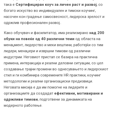
така е
Сертифициран
коуч за личен раст и развој
, со
богато искуство во индивидуален и тимски коучинг,
насочен кон градење самосвесност, лидерска зрелост и
одржлив професионален развој..
Како обучувач и фасилитатор, има реализирано
над 200
обуки на повеќе од 40 различни теми
од областа на
менаџмент, лидерство и меки вештини, работeјќи со тим
лидери, менаџери и извршни тимови од различни
индустрии. Неговиот пристап се базира на практична
примена, интеракција и реални деловни ситуации, со цел
создавање трајни промени во однесувањето и лидерскиот
стил и ги комбинира современите HR практики, коучинг
методологии и реални организациски предизвици.
Неговата мисија е да им помогне на лидерите и
организациите да создадат
ефективни, мотивирани и
одржливи тимови
, подготвени за динамиката на
модерното работење.