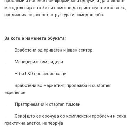
проблеми и носење поинформирани одлуки, и да стекнете
методологија што ќе ви помогне да пристапувате кон секој
предизвик со јасност, структура и самодоверба.
За кого е наменета обуката:
· Вработени од приватен и јавен сектор
· Менаџери и тим лидери
· HR и L&D професионалци
· Вработени во маркетинг, продажба и customer
experience
· Претприемачи и стартап тимови
· Секој што се соочува со комплексни проблеми и сака
практична алатка, не теорија