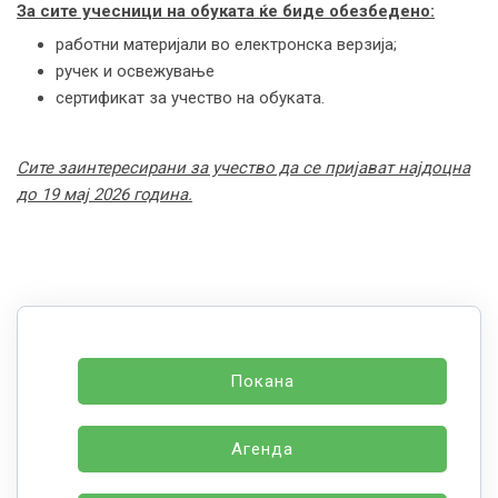
За сите учесници на обуката ќе биде обезбедено:
работни материјали во електронска верзија;
ручек и освежување
сертификат за учество на обуката.
Сите заинтересирани за учество да се пријават најдоцна
до 19 мај 2026 година.
Покана
Агенда