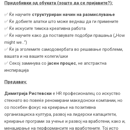
Придобивки од обуката (зошто да се пријавите?):
✅ Ќе научите
структуриран начин на размислување
✅ Ќе добиете алатки што може веднаш да ги примените
✅ Ќе искусите тимска креативна работа
✅ Ќе научите како да поставувате подобри прашања („How
might we…“)
✅ Ќе ја зголемите самодовербата во решавање проблеми,
вашата и на вашите колеги/шки
✅ Секој заминува со
јасен процес
, не апстрактна
инспирација
Предавач:
Димитрија Ристевски
е HR професионалец со искуство
стекнато во повеќе реномирани македонски компании, но
со посебен фокус на креирање на позитивна
организациска култура, развој на лидерски капацитети,
креирање програми за учење и развој на вработени, како и,
менаџирање на перформансите на вработените. Тој исто