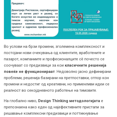
Во услови на брзи промени, зголемена комплексност и
постојани нови очекувања од клиентите, вработените и
пазарот, компаниите и професионалците сè почесто се
соочуваат со предизвици за кои
класичните решенија
повеќе не функционираат
. Недоволно јасно дефинирани
проблеми, решенија базирани на претпоставки, отпор кон
промени и недостиг од креативни, но применливи идеи се
реалност во секојдневното работење на тимовите.
На глобално ниво,
Design Thinking методологијата
е
препознаена како еден од најефективните пристапи за
решавање комплексни предизвици и поттикнување