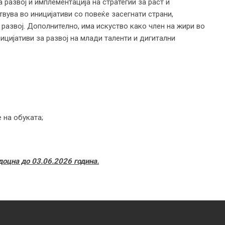
 развој и имплементација на стратегии за раст и
ствува во иницијативи со повеќе засегнати страни,
 развој. Дополнително, има искуство како член на жири во
ицијативи за развој на млади таленти и дигитални
:
 на обуката;
доцна до 03
.
06
.
2026 година.