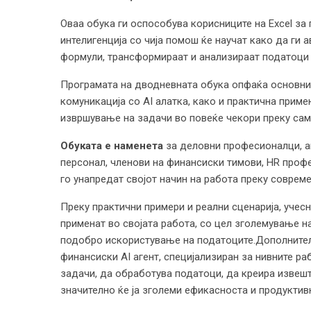
Оваа обука ги оспособува корисниците на Excel з
интелигенција со чија помош ќе научат како да ги 
формули, трансформираат и анализираат податоци и
Програмата на дводневната обука опфаќа основни 
комуникација со AI алатка, како и практична приме
извршување на задачи во повеќе чекори преку сам
Обуката е наменета
за деловни професионалци, а
персонал, членови на финансиски тимови, HR профе
го унапредат својот начин на работа преку совреме
Преку практични примери и реални сценарија, учес
применат во својата работа, со цел зголемување н
подобро искористување на податоците.Дополнител
финансиски AI агент, специјализиран за нивните р
задачи, да обработува податоци, да креира извеш
значително ќе ја зголеми ефикасноста и продуктив