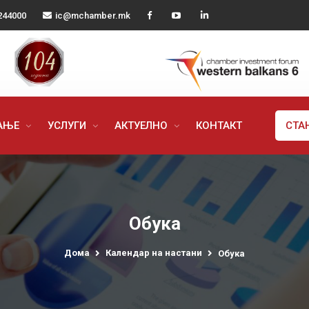
244000
ic@mchamber.mk
РАЊЕ
УСЛУГИ
АКТУЕЛНО
КОНТАКТ
СТА
Обука
Дома
Календар на настани
Обука