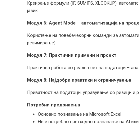
Креирање формули (IF, SUMIFS, XLOOKUP), автомат
јазик.
Модул 6: Agent Mode – автоматизација на проц
Користење на повеќечекорни команди за автоматиз
резимирање).
Модул 7: Практични примени и проект
Практична работа со реален сет на податоци – ана
Модул 8: Најдобри практики и ограничувања
Приватност на податоци, управување со ризици и р
Потребни предзнаења
Основно познавање на Microsoft Excel
Не е потребно претходно познавање на AI ил