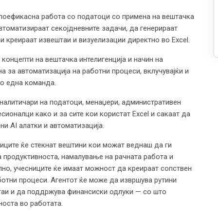
а поефикасна работа со податоци со примена на вештачка
автоматизираат секојдневните задачи, да генерираат
 креираат извештаи и визуелизации директно во Excel.
концепти на вештачка интелигенција и начин на
на за автоматизација на работни процеси, вклучувајќи и
о една команда.
налитичари на податоци, менаџери, административен
сионалци како и за сите кои користат Excel и сакаат да
ни AI алатки и автоматизација.
ниците ќе стекнат вештини кои можат веднаш да ги
а продуктивноста, намалување на рачната работа и
но, учесниците ќе имаат можност да креираат сопствен
аботни процеси. Агентот ќе може да извршува рутини
таи и да поддржува финансиски одлуки — со што
носта во работата.