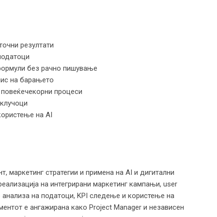
точни резултати
податоци
 формули без рачно пишување
пис на барањето
а повеќечекорни процеси
аклучоци
користење на AI
т, маркетинг стратегии и примена на AI и дигитални
реализација на интегрирани маркетинг кампањи, user
во анализа на податоци, KPI следење и користење на
ентот е ангажирана како Project Manager и независен