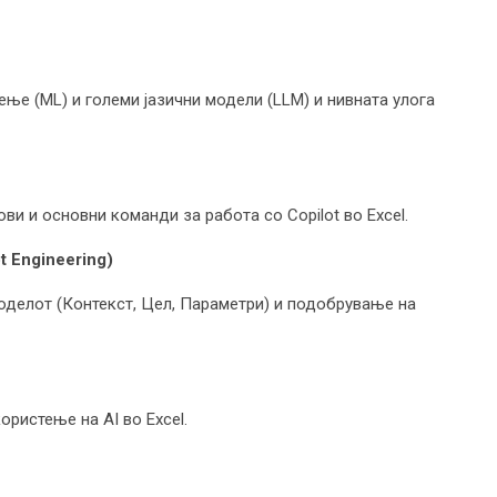
ење (ML) и големи јазични модели (LLM) и нивната улога
и и основни команди за работа со Copilot во Excel.
 Engineering)
оделот (Контекст, Цел, Параметри) и подобрување на
ористење на AI во Excel.