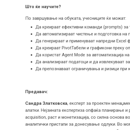
Што ќе научите?
По завршување на обуката, учесниците ќе можат:
Да креираат ефективни команди (prompts) за 
Да автоматизираат чистење и подготовка на 
Да генерираат и применуваат напредни Excel
Да креираат PivotТабели и графикони преку о
Да користат Agent Mode за автоматизација н
Да анализираат податоци и да извлекуваат з
Да препознаваат ограничувања и ризици при 
Предавач:
Сандра Златковска
, eксперт за проектен менаџмен
алатки. Нејзината експертиза опфаќа планирање и 
acquisition, раст и монетизација, со силна основа 
аналитички пристапи за донесување одлуки. Во мом