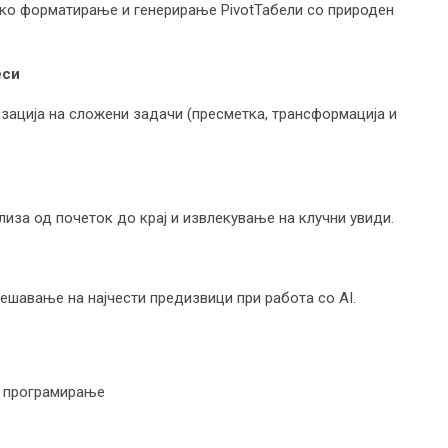
ско форматирање и генерирање PivotТабели со природен
еси
ација на сложени задачи (пресметка, трансформација и
лиза од почеток до крај и извлекување на клучни увиди.
ешавање на најчести предизвици при работа со AI.
и програмирање