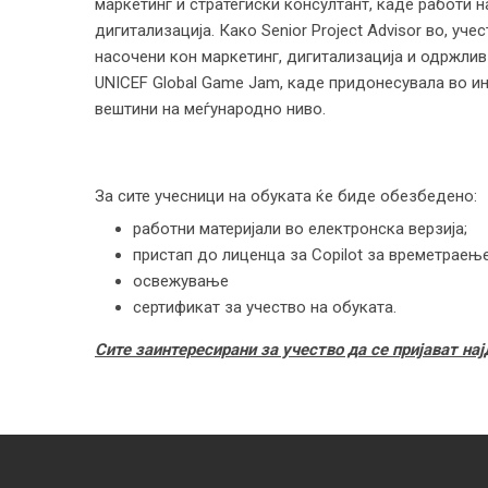
маркетинг и стратегиски консултант, каде работи на
дигитализација. Како Senior Project Advisor во, уче
насочени кон маркетинг, дигитализација и одржлив
UNICEF Global Game Jam, каде придонесувала во ин
вештини на меѓународно ниво.
За сите учесници на обуката ќе биде обезбедено
работни материјали во електронска верзија;
пристап до лиценца за Copilot за времетраење
освежување
сертификат за учество на обуката.
Сите заинтересирани за учество да се пријават нај