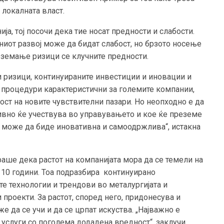
 локалната власт.
ја, тој посочи дека тие носат предности и слабости.
ниот развој може да бидат слабост, но брзото носење
еземање ризици се клучните предности.
 ризици, континуираните инвестиции и иновации и
 процедури карактеристични за големите компании,
ост на новите чувствителни пазари. Но неопходно е да
тивно ќе учествува во управувањето и кое ќе преземе
а може да биде иновативна и самоодржлива“, истакна
ираше дека растот на компанијата мора да се темели на
о 10 години. Тоа подразбира континуирано
е технологии и трендови во металургијата и
роекти. За растот, според него, придонесува и
е да се учи и да се црпат искуства. „Најважно е
 услуги со поголема додадена вредност“, заклучи