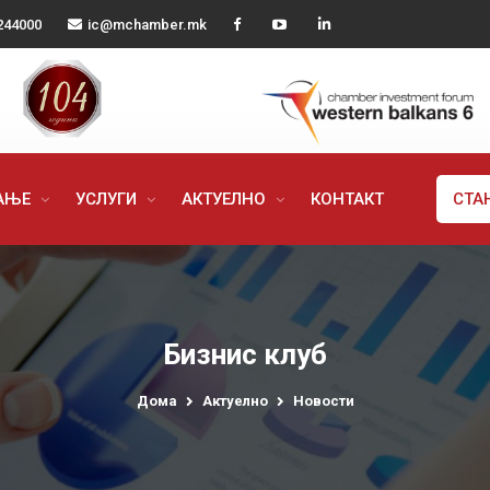
244000
ic@mchamber.mk
РАЊЕ
УСЛУГИ
АКТУЕЛНО
КОНТАКТ
СТА
Бизнис клуб
Дома
Актуелно
Новости