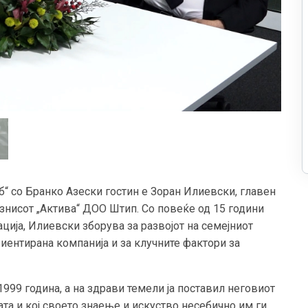
б“ со Бранко Азески гостин е Зоран Илиевски, главен
знисот „Актива“ ДОО Штип. Со повеќе од 15 години
ија, Илиевски зборува за развојот на семејниот
иентирана компанија и за клучните фактори за
999 година, а на здрави темели ја поставил неговиот
ата и кој своето знаење и искуство несебично им ги