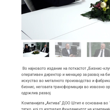
Во најновото издание на поткастот „Бизнис-клу
оперативен директор и менаџер за развој на би
искуство во металното производство и фабрикац
бизнис, неговата трансформација во извозно ор
одржлив развој.
Компанијата „Актива“ ДОО Штип е основана во 1
татко, кој го изградил фундаментот на компаниј