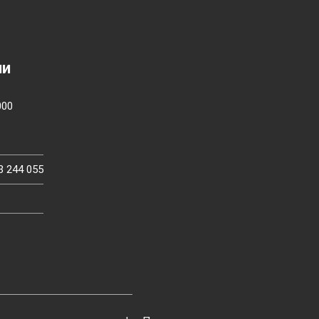
ии
000
3 244 055