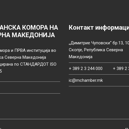
АНСКА КОМОРА НА
Контакт информац
РНА МАКЕДОНИЈА
„Димитрие Чуповски“ бр.13, 1
Скопје, Република Северна
мора и ПРВА институција во
Македонија
ка Северна Македонија
цирана по СТАНДАРДОТ ISO
+ 389 2 3 244 000
+ 389 2 
5
ic@mchamber.mk