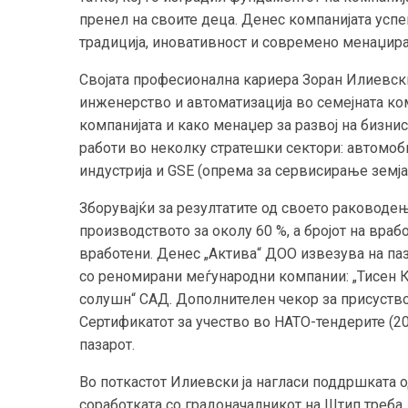
пренел на своите деца. Денес компанијата успе
традиција, иновативност и современо менаџир
Својата професионална кариера Зоран Илиевски
инженерство и автоматизација во семејната ком
компанијата и како менаџер за развој на бизнис
работи во неколку стратешки сектори: автомоб
индустрија и GSE (опрема за сервисирање земја
Зборувајќи за резултатите од своето раководе
производството за околу 60 %, а бројот на враб
вработени. Денес „Актива“ ДОО извезува на па
со реномирани меѓународни компании: „Тисен Кр
солушн“ САД. Дополнителен чекор за присуство
Сертификатот за учество во НАТО-тендерите (20
пазарот.
Во поткастот Илиевски ја нагласи поддршката 
соработката со градоначалникот на Штип треба 