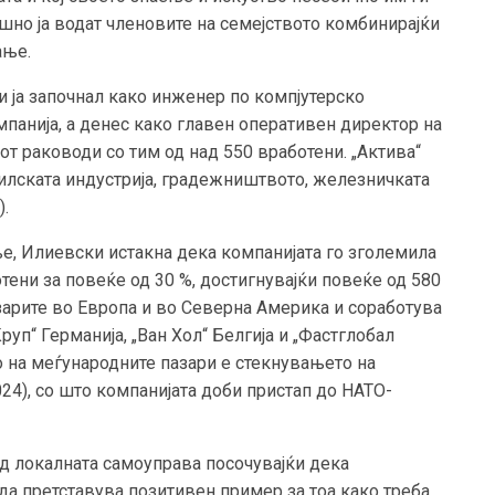
шно ја водат членовите на семејството комбинирајќи
ање.
 ја започнал како инженер по компјутерско
панија, а денес како главен оперативен директор на
от раководи со тим од над 550 вработени. „Актива“
илската индустрија, градежништвото, железничката
).
ње, Илиевски истакна дека компанијата го зголемила
отени за повеќе од 30 %, достигнувајќи повеќе од 580
зарите во Европа и во Северна Америка и соработува
уп“ Германија, „Ван Хол“ Белгија и „Фастглобал
 на меѓународните пазари е стекнувањето на
24), со што компанијата доби пристап до НАТО-
од локалната самоуправа посочувајќи дека
да претставува позитивен пример за тоа како треба