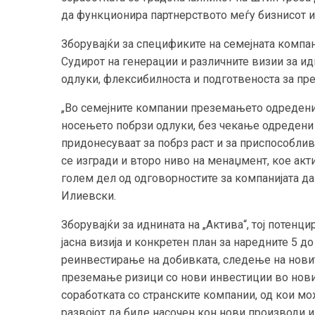
да функционира партнерството меѓу бизнисот и
Зборувајќи за спецификите на семејната компани
Судирот на генерации и различните визии за ид
одлуки, флексибилноста и подготвеноста за пр
„Во семејните компании преземањето одредени
носењето побрзи одлуки, без чекање одредени
придонесуваат за побрз раст и за приспособлив
се изгради и второ ниво на менаџмент, кое ак
голем дел од одговорностите за компанијата д
Илиевски.
Зборувајќи за иднината на „Актива“, тој потенц
јасна визија и конкретен план за наредните 5 д
реинвестирање на добивката, следење на новит
преземање ризици со нови инвестиции во нови п
соработката со странските компании, од кои мож
развојот да биде насочен кон нови производи и