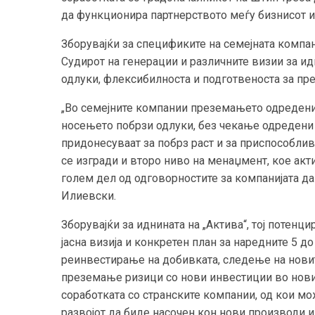
да функционира партнерството меѓу бизнисот и
Зборувајќи за спецификите на семејната компани
Судирот на генерации и различните визии за ид
одлуки, флексибилноста и подготвеноста за пр
„Во семејните компании преземањето одредени
носењето побрзи одлуки, без чекање одредени
придонесуваат за побрз раст и за приспособлив
се изгради и второ ниво на менаџмент, кое ак
голем дел од одговорностите за компанијата д
Илиевски.
Зборувајќи за иднината на „Актива“, тој потенц
јасна визија и конкретен план за наредните 5 д
реинвестирање на добивката, следење на новит
преземање ризици со нови инвестиции во нови п
соработката со странските компании, од кои мож
развојот да биде насочен кон нови производи и