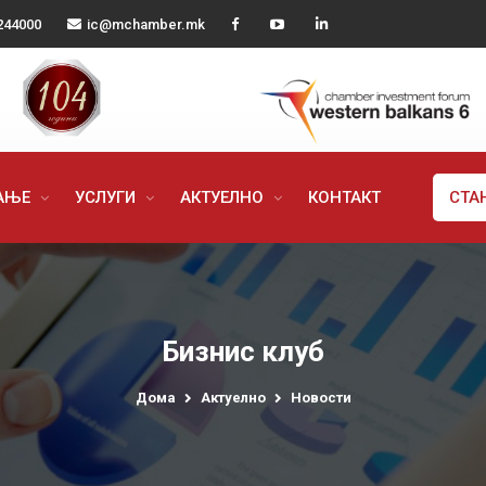
244000
ic@mchamber.mk
РАЊЕ
УСЛУГИ
АКТУЕЛНО
КОНТАКТ
СТА
Бизнис клуб
Дома
Актуелно
Новости