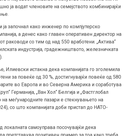
шно ја водат членовите на семејството комбинирајќи
ање.
 ја започнал како инженер по компјутерско
панија, а денес како главен оперативен директор на
от раководи со тим од над 550 вработени. „Актива“
илската индустрија, градежништвото, железничката
).
ње, Илиевски истакна дека компанијата го зголемила
отени за повеќе од 30 %, достигнувајќи повеќе од 580
зарите во Европа и во Северна Америка и соработува
уп“ Германија, „Ван Хол“ Белгија и „Фастглобал
 на меѓународните пазари е стекнувањето на
24), со што компанијата доби пристап до НАТО-
од локалната самоуправа посочувајќи дека
да претставува позитивен пример за тоа како треба