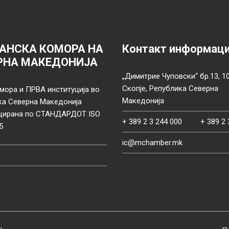
АНСКА КОМОРА НА
Контакт информац
РНА МАКЕДОНИЈА
„Димитрие Чуповски“ бр.13, 1
Скопје, Република Северна
мора и ПРВА институција во
Македонија
ка Северна Македонија
цирана по СТАНДАРДОТ ISO
+ 389 2 3 244 000
+ 389 2 
5
ic@mchamber.mk