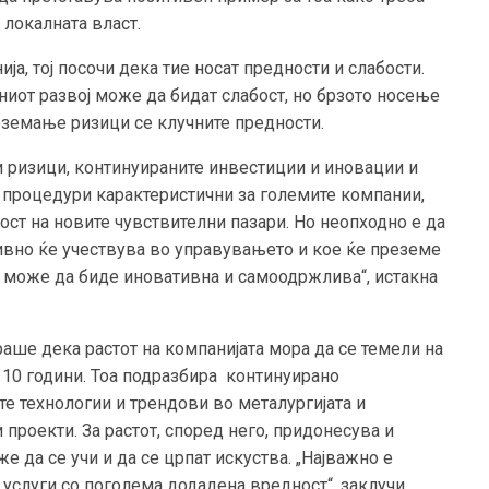
 локалната власт.
ја, тој посочи дека тие носат предности и слабости.
ниот развој може да бидат слабост, но брзото носење
еземање ризици се клучните предности.
 ризици, континуираните инвестиции и иновации и
 процедури карактеристични за големите компании,
ост на новите чувствителни пазари. Но неопходно е да
тивно ќе учествува во управувањето и кое ќе преземе
а може да биде иновативна и самоодржлива“, истакна
ираше дека растот на компанијата мора да се темели на
о 10 години. Тоа подразбира континуирано
е технологии и трендови во металургијата и
роекти. За растот, според него, придонесува и
е да се учи и да се црпат искуства. „Најважно е
 услуги со поголема додадена вредност“, заклучи