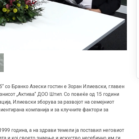
б“ со Бранко Азески гостин е Зоран Илиевски, главен
знисот „Актива“ ДОО Штип. Со повеќе од 15 години
ија, Илиевски зборува за развојот на семејниот
иентирана компанија и за клучните фактори за
999 година, а на здрави темели ја поставил неговиот
ата и кој своето знаење и искуство несебично им ги