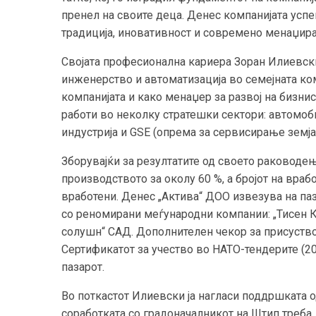
пренел на своите деца. Денес компанијата успе
традиција, иновативност и современо менаџир
Својата професионална кариера Зоран Илиевски
инженерство и автоматизација во семејната ком
компанијата и како менаџер за развој на бизнис
работи во неколку стратешки сектори: автомоб
индустрија и GSE (опрема за сервисирање земја
Зборувајќи за резултатите од своето раководе
производството за околу 60 %, а бројот на враб
вработени. Денес „Актива“ ДОО извезува на па
со реномирани меѓународни компании: „Тисен Кр
солушн“ САД. Дополнителен чекор за присуство
Сертификатот за учество во НАТО-тендерите (20
пазарот.
Во поткастот Илиевски ја нагласи поддршката 
соработката со градоначалникот на Штип треба 