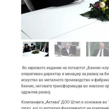
Во најновото издание на поткастот „Бизнис-клу
оперативен директор и менаџер за развој на би
искуство во металното производство и фабрикац
бизнис, неговата трансформација во извозно ор
одржлив развој.
Компанијата „Актива“ ДОО Штип е основана во 1
татко, кој го изградил фундаментот на компаниј