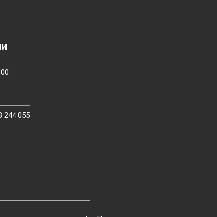
ии
000
3 244 055